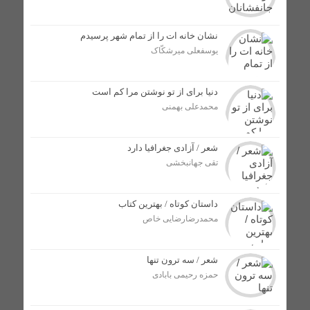
تکمیل طرح آبرسانی روستای گچ‌کرسا شهرستان لالی در انتظار
تأمین ترانس برق
نشان خانه ات را از تمام شهر پرسیدم
یوسفعلی میرشکّاک
مراسم اهدای اسناد مالکیت منازل مسکونی شهروندان لالی
برگزار شد
دنیا برای از تو نوشتن مرا کم است
محمدعلی بهمنی
پایان دهه‌ها معضل مالکیت منازل مسکونی؛ گام بزرگ برای
سنددار شدن مردم لالی
شعر / آزادی جغرافیا دارد
تقی جهانبخشی
رضا داوودی به عنوان مدیر جدید شرکت توزیع برق در
شهرستان لالی منصوب شد /اعتراض فرماندار به انتصاب بدون
هماهنگی
داستان کوتاه / بهترین کتاب
محمدرضارضایی خاص
رهاسازی ۱۹۰ هزار قطعه بچه ماهی بومی در حوزه آبگیر
شهرستان لالی + تصاویر
شعر / سه ترون تنها
حمزه رحیمی بابادی
انتصاب فرمانده جدید نیروی انتظامی شهرستان لالی /
عبدالرضا مردانی جانشین اسکندر بزرگمهری شد + تصاویر