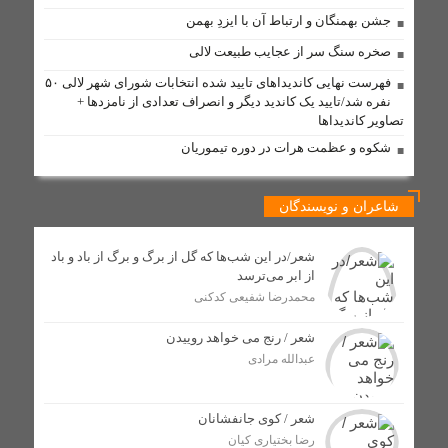
مسئولان لالی و حکایت پل کابلی
جشن بهمنگان و ارتباط آن با ایزدِ بهمن
وقتی نفس‌های بلوط به یاری مردم نیازدارد
صخره سنگ سر از عجایب طبیعت لالی
موازی‌کاری در دستگاه‌های فرهنگی
فهرست نهایی کاندیداهای تایید شده انتخابات شورای شهر لالی ۵۰
نفره شد/تایید یک کاندید دیگر و انصراف تعدادی از نامزدها +
تابستانی داغ با مدیریتی سرد
تصاویر کاندیداها
گامی بلند توسعه ارتباطات در لالی؛ فیبر نوری به شهر می‌رسد
شکوه و عظمت هرات در دوره تیموریان
و ۵ روستا از اینترنت همراه برخوردار شدند
فیزیکدانان و حل بزرگ‌ترین معمای کیهان
شاعران و نویسندگان
دستگیری فروشنده عمده شیشه در لالی؛ کشف بیش از ۷۵۰
گرم مواد صنعتی
شعر/در این شب‌ها که گل از برگ و برگ از باد و باد
از ابر می‌ترسد
محمدرضا شفیعی کدکنی
مذاکره برای غرب یک تاکتیک است، نه هدف / تشییع باشکوه
شهدای اقتدار، نمایش عزت جمهوری اسلامی بود
شعر / رنج می خواهد روییدن
عبدالله مرادی
کلنگ زنی پایگاه اورژانس جادهای گچ گرسا با اعتبار ۷ میلیارد
تومان در لالی آغاز شد
شعر / کوی جانفشانان
رضا بختیاری کیان