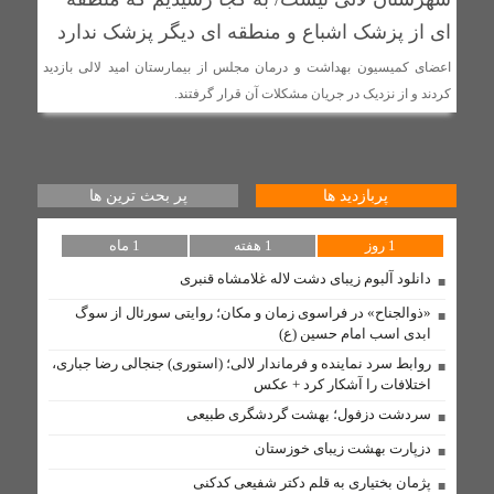
‌طلوع عدالت آموزشی در لالی: گامی تاریخی برای آینده دختران
ای از پزشک اشباع و منطقه ای دیگر پزشک ندارد
عشایر
اعضای کمیسیون بهداشت و درمان مجلس از بیمارستان امید لالی بازدید
کردند و از نزدیک در جریان مشکلات آن قرار گرفتند.
تنگه هرمز یک امتیاز راهبردی برای ایران است / اربعین
نمایشگاه بی نظیر وحدت و عظمت اسلامی است
روابط سرد نماینده و فرماندار لالی؛ (استوری) جنجالی رضا
پربازدید ها
پر بحث ترین ها
جباری، اختلافات را آشکار کرد + عکس
1 روز
1 هفته
1 ماه
دانلود آلبوم زیبای دشت لاله غلامشاه قنبری
بهسازی شبکه در روستای لالی با نصب تیربرق های جدید و
تعویض ترانسفور ماتور
«ذوالجناح» در فراسوی زمان و مکان؛ روایتی سورئال از سوگ
ابدی اسب امام حسین (ع)
روابط سرد نماینده و فرماندار لالی؛ (استوری) جنجالی رضا جباری،
دستگیری ۱۰ سارق احشام و اماکن خصوصی در طرح «آرامش
اختلافات را آشکار کرد + عکس
در شهر» لالی
سردشت دزفول؛ بهشت گردشگری طبیعی
دزپارت بهشت زیبای خوزستان
مذاکره با آمریکا «کار بیهوده» و «اشتباه» است/ راه نجات
ایران فقط «مبارزه» است
پژمان بختیاری به قلم دکتر شفیعی کدکنی