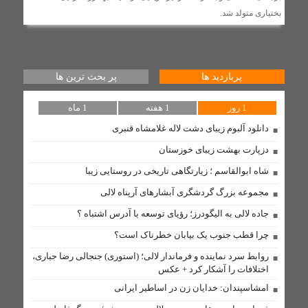
بختیاری متولد شد.
روابط سرد نماینده و فرماندار لالی؛ (استوری) جنجالی رضا
جباری، اختلافات را آشکار کرد + عکس
بهسازی شبکه در روستای لالی با نصب تیربرق های جدید و
پربازدید ها
پر بحث ترین ها
تعویض ترانسفور ماتور
1 روز
1 هفته
1 ماه
دستگیری ۱۰ سارق احشام و اماکن خصوصی در طرح «آرامش
دانلود آلبوم زیبای دشت لاله غلامشاه قنبری
در شهر» لالی
دزپارت بهشت زیبای خوزستان
شاه ابوالقاسم ؛ زیارتگاهی تاریخی در روستایی زیبا
مذاکره با آمریکا «کار بیهوده» و «اشتباه» است/ راه نجات
ایران فقط «مبارزه» است
مجموعه بزرگ گردشگری آبشارهای آرپناه لالی
مسئولان لالی و حکایت پل کابلی
جاده لالی به الیگودرز؛ رؤیای توسعه یا آدرس اشتباه ؟
وقتی نفس‌های بلوط به یاری مردم نیازدارد
چرا قطب جنوب یک بیابان خطرناک است؟
موازی‌کاری در دستگاه‌های فرهنگی
روابط سرد نماینده و فرماندار لالی؛ (استوری) جنجالی رضا جباری،
اختلافات را آشکار کرد + عکس
تابستانی داغ با مدیریتی سرد
امشاسپندان: خدایان زن در اساطیر ایرانی
گامی بلند توسعه ارتباطات در لالی؛ فیبر نوری به شهر می‌رسد