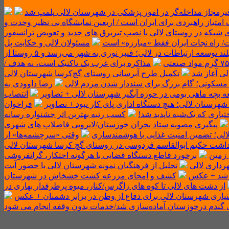
یرمجاز مداخله‌گر در امور پزشکی در شهرستان لالی پلمپ شد
 امتیاز راهبردی برای ایران است / اربعین نمایشگاه بی نظیر وحدت و
 شبکه در روستای لالی با نصب تیربرق های جدید و تعویض ترانسفور
ست/ راه نجات ایران فقط «مبارزه» است
مسئولان لالی و حکایت پل
گامی بلند توسعه ارتباطات در لالی؛ فیبر نوری به شهر می‌رسد و ۵ روستا از
مذاکره برای غرب یک تاکتیک است، نه هدف /
تکمیل طرح آبرسانی روستای گچ‌کرسا شهرستان لالی
 مسکونی؛ گام بزرگ برای سنددار شدن مردم لالی
رضا داوودی به
انتصاب
رستان لالی؛ هیچ دستگاه اداری پای کار نبود + تصاویر
فراخوان
یاری که یک‌شبه ناپدید شد!
کسب رتبه بهترین اثر جشنواره رسانه
پیگیری مصوبه ستاد بحران خوزستان/لایروبی فاضلاب های شهری
 لالی؛ تضمین امنیت غذایی با هوشمندسازی
وقتی «سرچشمه‌ها» از
داشت حکیم ابوالقاسم فردوسی در روستای گچ کرسا شهرستان لالی
 زمین
برخورد قاطع دستگاه قضایی با هرگونه احتکار، گرانفروشی
داری‌ لالی
تجلیل از فرهنگیان نمونه شهرستان لالی با حضور آیت
ر شد + عکس
کشف و امحای مزرعه کشت خشخاش در شهرستان
از دشت های لالی تا کوه های زاگرس/کنار، میوه پرطرفدار بهاری در
تیاری شهرستان لالی برای دفاع از وطن در برابر دشمنان + عکس