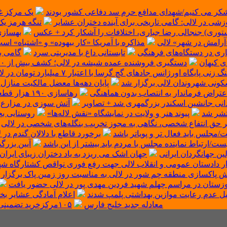
کر می کنیم/شهدای مدافع حرم سد دفاعی کشور بودند
یک مرکز غ
زشی در لالی: گامی تاریخی برای آینده دختران عشایر
تنگه هرمز یک
(استوری) جنجالی رضا جباری، اختلافات را آشکار کرد + عکس
بهسازی
مذاکره با آمریکا «کار بیهوده» و «اشتباه» ا
اری در دستگاه‌های فرهنگی
تابستانی داغ با مدیریتی سرد
ی کیهان
دستگیری فروشنده عمده شیشه در لالی؛ کشف بیش از ۷۵۰ گرم مواد صنعتی
 زنی پایگاه اورژانس جادهای گچ گرسا با اعتبار ۷ میلیارد تومان در لالی آغاز شد
کونی شهروندان لالی برگزار شد
پایان دهه‌ها معضل مالکیت منازل
تراض فرماندار به انتصاب بدون هماهنگی
رهاسازی ۱۹۰ هزار قطعه بچه ماهی بومی در حوزه آبگیر شهرستان لالی + تصاویر
دانی جانشین اسکندر بزرگمهری شد + تصاویر
آتش سوزی در مزارع شه
نتشر شد
پیوند هنر و ولایت در نمایشگاه «نقش لاله‌ها»
روستایی بخت
ر حق انتفاع شخصی، نگاهی به مجوز تخریب بنگله‌های شخصی در لالی
جلس باید فعال تر و پویاتر باشد
برخورد قاطع با دلالان گندم در
ارتباط نماینده مجلس با مردم باید بیشتر از این باشد
آیین بزرگ
لین جهانگردان ایرانی
جهان اشک می ریزد به یاد دختران زیبای ایران
 دادستان عمومی و انقلاب لالی جهت رفع فوری نواقص کشتارگاه شهر
ش پاکسازی منطقه چم شور در لالی به مناسبت روز زمین پاک برگزا
خوزستان در مراسم چهلم شهید فردین مهدی پور در لالی حضور یافت
یل عدم رعایت موازین بهداشتی پلمپ شدند
اعلام آمادگی عشایر بخ
معادله جدید خلیج فارس
۱۰۵مرکزخرید تضمینی گندم درخوزستان آماده‌سازی شد/خدمات بدون وقفه انجام می شود