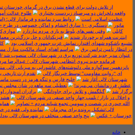
از تلاش دولت برای قطع نشدن برق در گرمای خوزستان تش
واقعه دلخراش دو میرصیاد زبردست بختیاری
‌طلوع عدالت آمو
عظمت اسلامی است
روابط سرد نماینده و فرماندار لالی؛ 
ماتور
دستگیری ۱۰ سارق احشام و اماکن خصوصی در طرح «آرامش در شهر» لالی
کابلی
وقتی نفس‌های بلوط به یاری مردم نیازدارد
موازی‌ک
اینترنت همراه برخوردار شدند
فیزیکدانان و حل بزرگ‌ترین معما
تشییع باشکوه شهدای اقتدار، نمایش عزت جمهوری اسلامی بود
کلنگ
در انتظار تأمین ترانس برق
مراسم اهدای اسناد مالکیت منازل مس
عنوان مدیر جدید شرکت توزیع برق در شهرستان لالی منصوب شد /اع
فرمانده جدید نیروی انتظامی شهرستان لالی / عبدالرضا مر
پانزدهمین سوگواره ملی دلنوشته‌های عاشورایی به میزبانی لالی م
ای “روایت مقاومت” توسط خبرنگار لالی
تقدم ارث تاریخی ب
شهرستان لالی آغاز شد
خلیج فارس و تنگه هرمز در دست ماست/م
عطشِ فرزندانشان می‌میرند!
تعطیلی سه ماهه در شان مجلس نیست/
برگزار شد
گیلگمش و تلاش برای جاودانگی
برادران امیدوار، او
و اخلال در بازار / پلمپ چهار واحد صنفی در شهرستان لالی
هشدار
الله حیدری در شصت و سومین تجمع شبانه مردم + تصاویر
همای
لالی/تشکیل پرونده برای مجرمان
نماینده ولی فقیه در 
خوزستان + عکس
پنج واحد صنفی متخلف در شهرستان لالی به‌دل
خانه