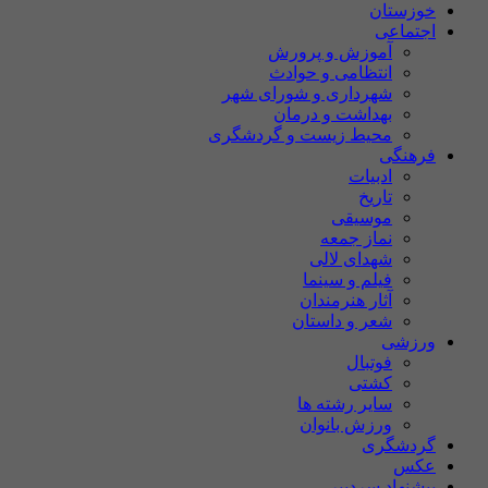
خوزستان
اجتماعی
آموزش و پرورش
انتظامی و حوادث
شهرداری و شورای شهر
بهداشت و درمان
محیط زیست و گردشگری
فرهنگی
ادبیات
تاریخ
موسیقی
نماز جمعه
شهدای لالی
فیلم و سینما
آثار هنرمندان
شعر و داستان
ورزشی
فوتبال
کشتی
سایر رشته ها
ورزش بانوان
گردشگری
عکس
پیشنهاد سردبیر