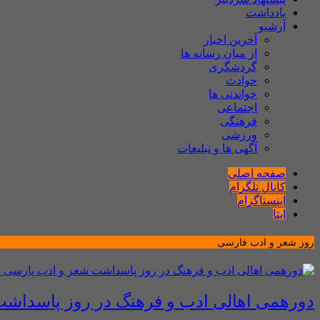
یادداشت
آرشیو
آخرین اخبار
از میان رسانه ها
گردشگری
حوادث
خواندنی ها
اجتماعی
فرهنگی
ورزشی
آگهی ها و تبلیغات
صفحه اصلی
کانال تلگرام
اینستاگرام
ایتا
روز شعر و ادب فارسی
دورهمی اهالی ادب و فرهنگ در روز پاسداش