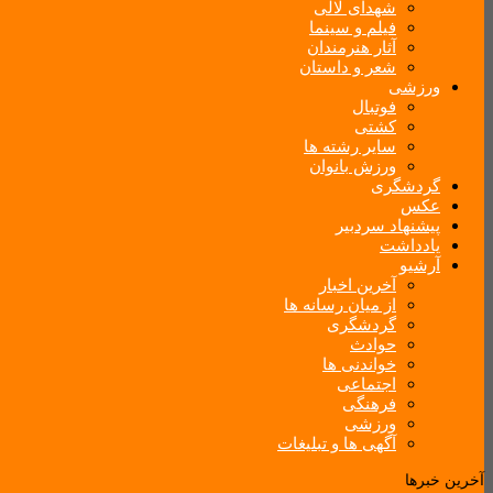
شهدای لالی
فیلم و سینما
آثار هنرمندان
شعر و داستان
ورزشی
فوتبال
کشتی
سایر رشته ها
ورزش بانوان
گردشگری
عکس
پیشنهاد سردبیر
یادداشت
آرشیو
آخرین اخبار
از میان رسانه ها
گردشگری
حوادث
خواندنی ها
اجتماعی
فرهنگی
ورزشی
آگهی ها و تبلیغات
آخرین خبرها