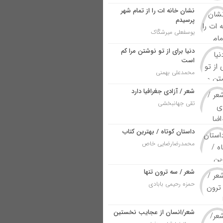
نشان خانه ات را از تمام شهر
پرسیدم
یوسفعلی میرشکّاک
دنیا برای از تو نوشتن مرا کم
است
محمدعلی بهمنی
شعر / آزادی جغرافیا دارد
تقی جهانبخشی
داستان کوتاه / بهترین کتاب
محمدرضارضایی خاص
شعر / سه ترون تنها
حمزه رحیمی بابادی
شعر/انسان از عجایب نخستین