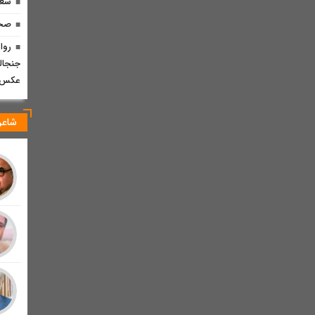
شعر
صخر
روا
جنجالی
عکس
شاعر