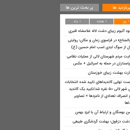
ربازدید ها
پر بحث ترین ها
۱ روز
۱ هفته
۱ ماه
لود آلبوم زیبای دشت لاله غلامشاه قنبری
الجناح» در فراسوی زمان و مکان؛ روایتی
ل از سوگ ابدی اسب امام حسین (ع)
یت مردم شهرستان لالی از عملیات نظامی
پاسداران در حمله به اسرائیل + عکس
ارت بهشت زیبای خوزستان
ست نهایی کاندیداهای تایید شده انتخابات
شورای شهر لالی ۵۰ نفره شد/تایید یک کاندید
 انصراف تعدادی از نامزدها + تصاویر
اها
 بهمنگان و ارتباط آن با ایزدِ بهمن
شت دزفول؛ بهشت گردشگری طبیعی