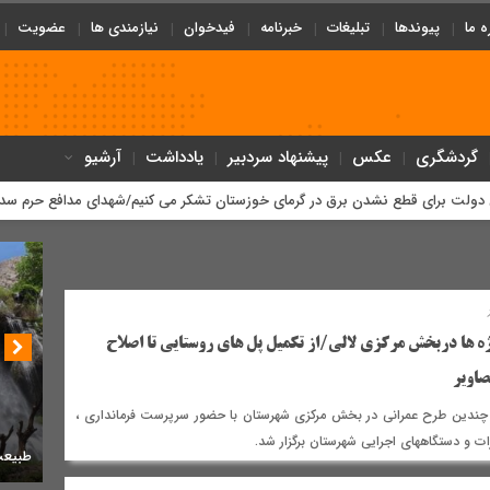
ه ما
پیوندها
تبلیغات
خبرنامه
فیدخوان
نیازمندی ها
عضویت
گردشگری
عکس
پیشنهاد سردبیر
یادداشت
آرشیو
رای قطع نشدن برق در گرمای خوزستان تشکر می کنیم/شهدای مدافع حرم سد دفاعی ک
ژه ها دربخش مرکزی لالی/از تکمیل پل های روستایی تا اصلاح
صاویر
ح چندین طرح عمرانی در بخش مرکزی شهرستان با حضور سرپرست فرمانداری ،
ات و دستگاههای اجرایی شهرستان برگزار شد.
طبیعت