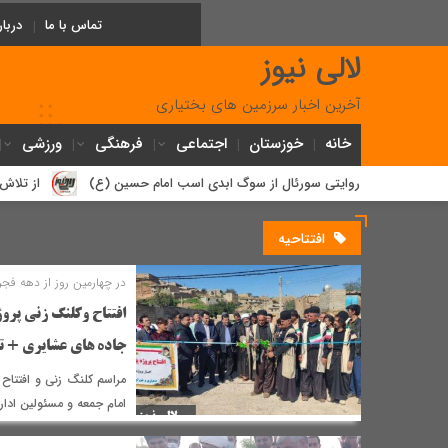
تماس با ما
دربار
لالی نیوز
آخرین اخبار سرزمین های بختیاری
خانه
خوزستان
اجتماعی
فرهنگی
ورزشی
 و مکان؛ روایتی سورئال از سوگ ابدی اسب امام حسین (ع)
از تلاش دولت ب
افتتاحیه
در چهارمین روز از دهه فجر
افتتاح وکلنگ زنی پرو
جاده های عشایری + ت
مراسم کلنگ زنی و افتتا
امام جمعه و مسئولین ادار