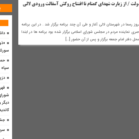
دولت / از زیارت شهدای گمنام تا افتتاح روکش آسفالت ورودی لالی
پ
ز رسما در شهرستان لالی آغاز و طی آن چند برنامه برگزار شد . در این برنامه
اصری نماینده مردم در مجلس شورای اسلامی برگزار شده بود برنامه ها در ابتدا
دان
حل دفتر امام جمعه برگزار و پس از آن حضور […]
«ذو
سورئا
حما
سپاه 
دزپ
فهر
دیگر و
کاندید
جشن
سرد