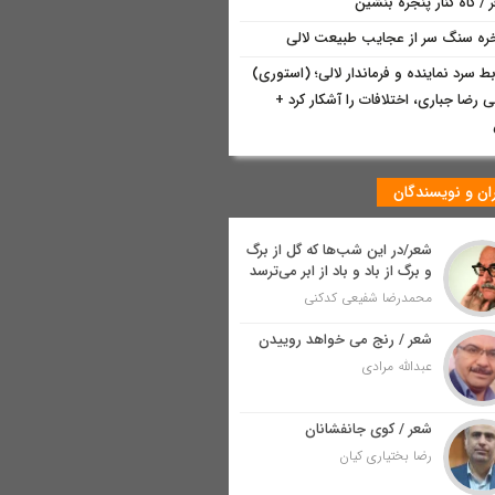
 / گاه کنار پنجره بنشین
ه سنگ سر از عجایب طبیعت لالی
بط سرد نماینده و فرماندار لالی؛ (استوری)
 رضا جباری، اختلافات را آشکار کرد +
ان و نویسندگان
شعر/در این شب‌ها که گل از برگ
و برگ از باد و باد از ابر می‌ترسد
محمدرضا شفیعی کدکنی
شعر / رنج می خواهد روییدن
عبدالله مرادی
شعر / کوی جانفشانان
رضا بختیاری کیان