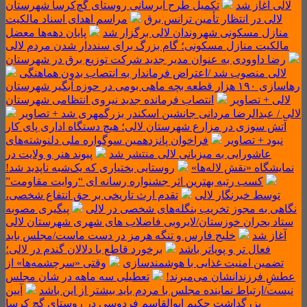
لالی آغاز شد
تکمیل طرح آبرسانی روستای گچ‌کرسا شهرستان
لالی در انتظار تأمین ترانس برق
مراسم اهدای اسناد مالکیت
منازل مسکونی شهروندان لالی برگزار شد
پایان دهه‌ها معضل
مالکیت منازل مسکونی؛ گام بزرگ برای سنددار شدن مردم لالی
رضا داوودی به عنوان مدیر جدید شرکت توزیع برق در شهرستان
لالی منصوب شد /اعتراض فرماندار به انتصاب بدون هماهنگی
رهاسازی ۱۹۰ هزار قطعه بچه ماهی بومی در حوزه آبگیر شهرستان
لالی + تصاویر
انتصاب فرمانده جدید نیروی انتظامی شهرستان
لالی / عبدالرضا مردانی جانشین اسکندر بزرگمهری شد + تصاویر
آتش سوزی در مزارع شهرستان لالی؛ هیچ دستگاه اداری پای کار
نبود + تصاویر
فراخوان پانزدهمین سوگواره ملی دلنوشته‌های
عاشورایی به میزبانی لالی منتشر شد
پیوند هنر و ولایت در
نمایشگاه «نقش لاله‌ها»
روستایی بختیاری که یک‌شبه ناپدید شد!
کسب رتبه بهترین اثر جشنواره رسانه ای “روایت مقاومت”
توسط خبرنگار لالی
تقدم ارث تاریخی بر حق انتفاع شخصی،
نگاهی به مجوز تخریب بنگله‌های شخصی در لالی
پیگیری مصوبه
ستاد بحران خوزستان/لایروبی فاضلاب های شهری شهرستان لالی
آغاز شد
خلیج فارس و تنگه هرمز در دست ماست/مجلس باید
فعال تر و پویاتر باشد
برخورد قاطع با دلالان گندم در لالی؛
تضمین امنیت غذایی با هوشمندسازی
وقتی «سرچشمه‌ها» از
عطشِ فرزندانشان می‌میرند!
تعطیلی سه ماهه در شان مجلس
نیست/ارتباط نماینده مجلس با مردم باید بیشتر از این باشد
آیین
بزرگداشت حکیم ابوالقاسم فردوسی در روستای گچ کرسا