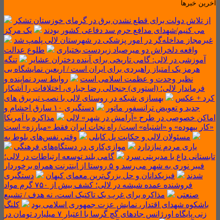
آخرین خبرها
از تلاش دولت برای قطع نشدن برق در گرمای خوزستان تشکر
می کنیم/شهدای مدافع حرم سد دفاعی کشور بودند
یک مرکز
غیرمجاز مداخله‌گر در امور پزشکی در شهرستان لالی پلمپ شد
واقعه دلخراش دو میرصیاد زبردست بختیاری
‌طلوع عدالت
آموزشی در لالی: گامی تاریخی برای آینده دختران عشایر
تنگه
هرمز یک امتیاز راهبردی برای ایران است / اربعین نمایشگاه بی
نظیر وحدت و عظمت اسلامی است
روابط سرد نماینده و
فرماندار لالی؛ (استوری) جنجالی رضا جباری، اختلافات را آشکار
کرد + عکس
بهسازی شبکه در روستای لالی با نصب تیربرق های
جدید و تعویض ترانسفور ماتور
دستگیری ۱۰ سارق احشام و
اماکن خصوصی در طرح «آرامش در شهر» لالی
مذاکره با آمریکا
«کار بیهوده» و «اشتباه» است/ راه نجات ایران فقط «مبارزه» است
مسئولان لالی و حکایت پل کابلی
وقتی نفس‌های بلوط به
یاری مردم نیازدارد
موازی‌کاری در دستگاه‌های فرهنگی
تابستانی داغ با مدیریتی سرد
گامی بلند توسعه ارتباطات در لالی؛
فیبر نوری به شهر می‌رسد و ۵ روستا از اینترنت همراه برخوردار
شدند
فیزیکدانان و حل بزرگ‌ترین معمای کیهان
دستگیری
فروشنده عمده شیشه در لالی؛ کشف بیش از ۷۵۰ گرم مواد
صنعتی
مذاکره برای غرب یک تاکتیک است، نه هدف / تشییع
باشکوه شهدای اقتدار، نمایش عزت جمهوری اسلامی بود
کلنگ
زنی پایگاه اورژانس جادهای گچ گرسا با اعتبار ۷ میلیارد تومان در