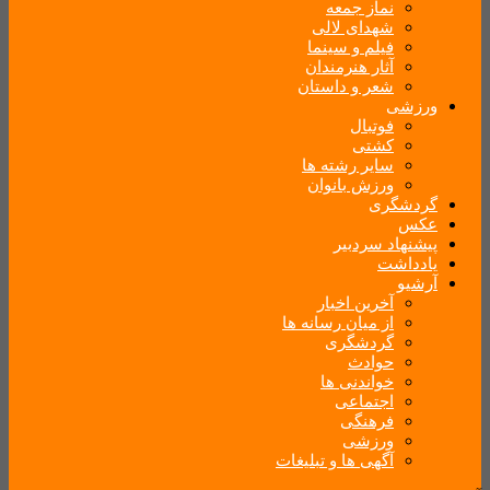
نماز جمعه
شهدای لالی
فیلم و سینما
آثار هنرمندان
شعر و داستان
ورزشی
فوتبال
کشتی
سایر رشته ها
ورزش بانوان
گردشگری
عکس
پیشنهاد سردبیر
یادداشت
آرشیو
آخرین اخبار
از میان رسانه ها
گردشگری
حوادث
خواندنی ها
اجتماعی
فرهنگی
ورزشی
آگهی ها و تبلیغات