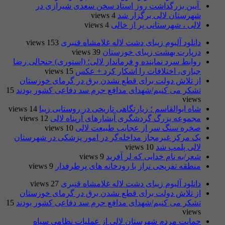
​ آیین بزرگداشت روز استاد سخن سعدی شیرازی در
شهرستان لالی برگزار شد
4 views
لالی ، شهرستانی پر از خالی
4 views
دانلود آلبوم زیبای دشت لاله غلامشاه قنبری
153 views
دزپارت بهشت زیبای خوزستان
39 views
روابط سرد نماینده و فرماندار لالی؛ (استوری) جنجالی رضا
جباری، اختلافات را آشکار کرد + عکس
15 views
از تلاش دولت برای قطع نشدن برق در گرمای خوزستان
تشکر می کنیم/شهدای مدافع حرم سد دفاعی کشور بودند
15
views
شاه ابوالقاسم ؛ زیارتگاهی تاریخی در روستایی زیبا
14 views
مجموعه بزرگ گردشگری آبشارهای آرپناه لالی
12 views
صخره سنگ سر از عجایب طبیعت لالی
10 views
یک مرکز غیرمجاز مداخله‌گر در امور پزشکی در شهرستان
لالی پلمپ شد
10 views
شعر/به نام خدایی که لر آفرید
9 views
منطقه تفریحی تراز با رودخانه های پرطرفدار
9 views
دانلود آلبوم زیبای دشت لاله غلامشاه قنبری
27 views
از تلاش دولت برای قطع نشدن برق در گرمای خوزستان
تشکر می کنیم/شهدای مدافع حرم سد دفاعی کشور بودند
15
views
حمایت مردم شهرستان لالی از عملیات نظامی سپاه