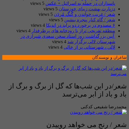
پاسداران در حمله به اسرائیل + عکس
5 views
دزپارت بهشت زیبای خوزستان
5 views
شعر / غریب خواندن و گُنگ مُردَن
5 views
شعر / گاه کنار پنجره بنشین
5 views
۶ مصدوم در برخورد دو پراید در اندیکا
4 views
منطقه تفریحی تراز با رودخانه های پرطرفدار
4 views
​ آیین بزرگداشت روز استاد سخن سعدی شیرازی در
شهرستان لالی برگزار شد
4 views
لالی ، شهرستانی پر از خالی
4 views
شاعران و نویسندگان
شعر/در این شب‌ها که گل از برگ و برگ از
باد و باد از ابر می‌ترسد
محمدرضا شفیعی کدکنی
شعر / رنج می خواهد روییدن