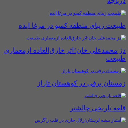
دریاچه
طبیعت زیبای منطقه کمبو در مرغا ایذه
دژ محمدعلی خان؛اثر خارق‌العاده ازمعماری
طبیعت
زمستان برفی در کوهستان تاراز
قلعه تاریخی چالشتر