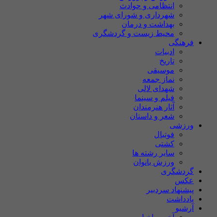
انتظامی و حوادث
شهرداری و شورای شهر
بهداشت و درمان
محیط زیست و گردشگری
فرهنگی
ادبیات
تاریخ
موسیقی
نماز جمعه
شهدای لالی
فیلم و سینما
آثار هنرمندان
شعر و داستان
ورزشی
فوتبال
کشتی
سایر رشته ها
ورزش بانوان
گردشگری
عکس
پیشنهاد سردبیر
یادداشت
آرشیو