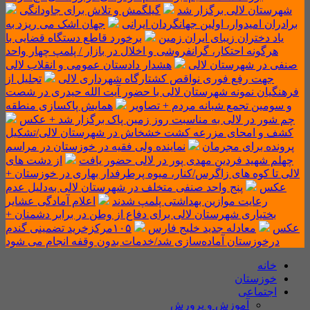
شهرستان لالی برگزار شد
گیلگمش و تلاش برای جاودانگی
برادران امیدوار، اولین جهانگردان ایرانی
جهان اشک می ریزد به
یاد دختران زیبای ایران زمین
برخورد قاطع دستگاه قضایی با
هرگونه احتکار، گرانفروشی و اخلال در بازار / پلمپ چهار واحد
صنفی در شهرستان لالی
هشدار دادستان عمومی و انقلاب لالی
جهت رفع فوری نواقص کشتارگاه شهرداری‌ لالی
تجلیل از
فرهنگیان نمونه شهرستان لالی با حضور آیت الله حیدری در شصت
و سومین تجمع شبانه مردم + تصاویر
همایش پاکسازی منطقه
چم شور در لالی به مناسبت روز زمین پاک برگزار شد + عکس
کشف و امحای مزرعه کشت خشخاش در شهرستان لالی/تشکیل
پرونده برای مجرمان
نماینده ولی فقیه در خوزستان در مراسم
چهلم شهید فردین مهدی پور در لالی حضور یافت
از دشت های
لالی تا کوه های زاگرس/کنار، میوه پرطرفدار بهاری در خوزستان +
عکس
پنج واحد صنفی متخلف در شهرستان لالی به‌دلیل عدم
رعایت موازین بهداشتی پلمپ شدند
اعلام آمادگی عشایر
بختیاری شهرستان لالی برای دفاع از وطن در برابر دشمنان +
عکس
معادله جدید خلیج فارس
۱۰۵مرکزخرید تضمینی گندم
درخوزستان آماده‌سازی شد/خدمات بدون وقفه انجام می شود
خانه
خوزستان
اجتماعی
آموزش و پرورش