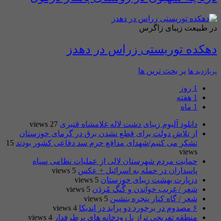
در طبیعت زیبای زاگرس
دهکده توریستی زراس در دهدز
پر بحث ترین ها
پربازدید ها
1 روز
1 هفته
1 ماه
دانلود آلبوم زیبای دشت لاله غلامشاه قنبری
27 views
از تلاش دولت برای قطع نشدن برق در گرمای خوزستان
تشکر می کنیم/شهدای مدافع حرم سد دفاعی کشور بودند
15
views
حمایت مردم شهرستان لالی از عملیات نظامی سپاه
پاسداران در حمله به اسرائیل + عکس
5 views
دزپارت بهشت زیبای خوزستان
5 views
شعر / غریب خواندن و گُنگ مُردَن
5 views
شعر / گاه کنار پنجره بنشین
5 views
۶ مصدوم در برخورد دو پراید در اندیکا
4 views
منطقه تفریحی تراز با رودخانه های پرطرفدار
4 views