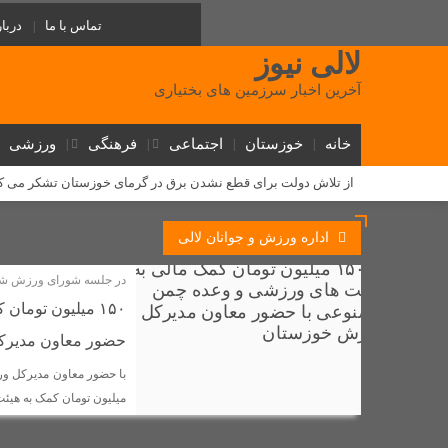
تماس با ما
دربار
لالی نیوز
آخرین اخبار سرزمین های بختیاری
خانه
خوزستان
اجتماعی
فرهنگی
ورزشی
از تلاش دولت برای قطع نشدن برق در گرمای خوزستان تشکر می ک
یک مرکز غیرمجاز مداخله‌گر در امور پزشکی در شهرستان لالی پلم
اداره ورزش و جوانان لالی
‌طلوع عدالت آموزشی در لالی: گامی تاریخی برای آینده دختران عشا
در جلسه شورای ورزش شه
روابط سرد نماینده و فرماندار لالی؛ (استوری) جنجالی رضا جباری، ا
۱۵۰ میلیون توم
دستگیری ۱۰ سارق احشام و اماکن خصوصی در طرح «آرامش در شهر» لالی
حضور معاون مدیر
مسئولان لالی و حکایت پل کابلی
وقتی نفس‌های بلوط به یاری 
گامی بلند توسعه ارتباطات در لالی؛ فیبر نوری به شهر می‌رسد و ۵ روستا از اینترنت همراه برخوردار شدند
میلیون تومان کمک به هیئ
دستگیری فروشنده عمده شیشه در لالی؛ کشف بیش از ۷۵۰ گرم مواد صنعتی
مذاکره برای غرب یک تاکتیک است، نه هدف / تشییع باشکوه شهدای