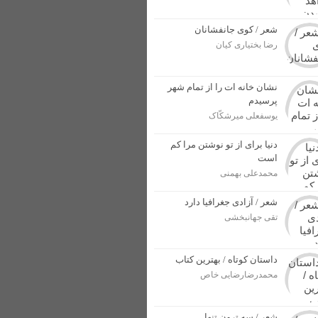
شعر / کوی جانفشانان
ل پرونده برای مجرمان
رضا بختیاری کیان
ار بهاری در خوزستان + عکس
از وطن در برابر دشمنان + عکس
نشان خانه ات را از تمام شهر
پرسیدم
یوسفعلی میرشکّاک
دنیا برای از تو نوشتن مرا کم
است
محمدعلی بهمنی
شعر / آزادی جغرافیا دارد
تقی جهانبخشی
داستان کوتاه / بهترین کتاب
محمدرضارضایی خاص
شعر / سه ترون تنها