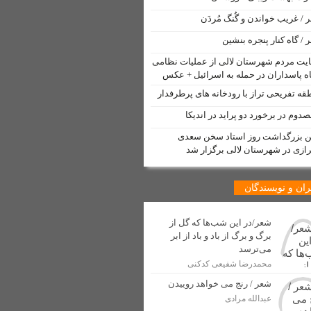
 / غریب خواندن و گُنگ مُردَن
 تأمین ترانس برق
 / گاه کنار پنجره بنشین
دم لالی
یت مردم شهرستان لالی از عملیات نظامی
ه پاسداران در حمله به اسرائیل + عکس
قه تفریحی تراز با رودخانه های پرطرفدار
 لالی منتشر شد
یین بزرگداشت روز استاد سخن سعدی
ازی در شهرستان لالی برگزار شد
مت” توسط خبرنگار لالی
 شهری شهرستان لالی آغاز شد
ان و نویسندگان
دسازی
شعر/در این شب‌ها که گل از
برگ و برگ از باد و باد از ابر
می‌ترسد
اولین جهانگردان ایرانی
محمدرضا شفیعی کدکنی
 صنفی در شهرستان لالی
شعر / رنج می خواهد روییدن
عبدالله مرادی