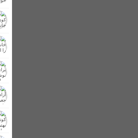
در شصت و سومین تجمع شبانه مردم + تصاویر
برگزار شد + عکس
کشف و امحای مزرعه کشت خشخاش در شهرستان لالی/تشکی
ر در لالی حضور یافت
از دشت های لالی تا کوه های زاگرس/کنار، میوه پرطرفد
ن بهداشتی پلمپ شدند
اعلام آمادگی عشایر بختیاری شهرستان لالی برای دفاع 