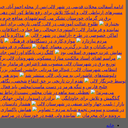
ادامه آسفالت محلات قدیمی در شهر لالی/پس از محله احمد آباد، خ
مسیرهای ارتباطی لالی و اندیکا؛ تلاش برای رفع نقاط کور آنتن دهی 
برق در گرمای خوزستان تشکر می کنیم/شهدای مدافع حرم س
بختیاری
‌طلوع عدالت آموزشی در لالی: گامی تاریخی برای آیند
نماینده و فرماندار لالی؛ (استوری) جنجالی رضا جباری، اختلافات
اماکن خصوصی در طرح «آرامش در شهر» لالی
مذاکره با آمر
مردم نیازدارد
موازی‌کاری در دستگاه‌های فرهنگی
تا
فیزیکدانان و حل بزرگ‌ترین معمای کیهان
دستگیری فروشنده عمده
نمایش عزت جمهوری اسلامی بود
کلنگ زنی پایگاه اورژانس جادهای گچ گرسا با اعتب
مراسم اهدای اسناد مالکیت منازل مسکونی شهروندان لالی برگ
توزیع برق در شهرستان لالی منصوب شد /اعتراض فرماندار به ا
انتظامی شهرستان لالی / عبدالرضا مردانی جانشین اسکندر بزر
دلنوشته‌های عاشورایی به میزبانی لالی منتشر شد
پیوند هنر 
توسط خبرنگار لالی
تقدم ارث تاریخی بر حق انتفاع شخصی، نگاهی
خلیج فارس و تنگه هرمز در دست ماست/مجلس باید فعال تر 
می‌میرند!
تعطیلی سه ماهه در شان مجلس نیست/ارتباط نماین
گیلگمش و تلاش برای جاودانگی
برادران امیدوار، اولین جهانگرد
بازار / پلمپ چهار واحد صنفی در شهرستان لالی
هشدار دادستان ع
در شصت و سومین تجمع شبانه مردم + تصاویر
همایش پاکسازی م
پرونده برای مجرمان
نماینده ولی فقیه در خوزستان در مراسم 
خانه