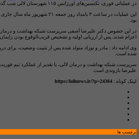
در عملیاتی فوری، تکنسین‌های اورژانس ۱۱۵ شهرستان لالی شب گذشته موفق به نجات جان یک مادر باردار و نوزادش شدند
بود.
در این خصوص دکتر علیرضا آصفی سرپرست شبکه بهداشت و درمان لالی
اعزام شدند. پس از ارزیابی اولیه و تشخیص قریب‌الوقوع بودن زایمان
وی ادامه داد : مادر و نوزاد متولد شده پس از تثبیت وضعیت، برای 
شده است.
علیرضا بازوندی است
لینک کوتاه :
https://lalinews.ir/?p=24364
برچسب ها