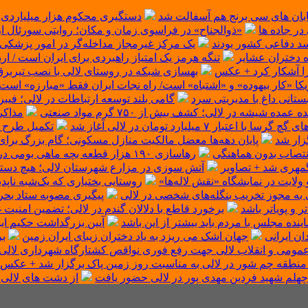
یابان های سی برنج هم آسفالت شد
دستگیری محکوم هزار میلیاردی د
در جاده ها
«ذوالجناح» در فراسوی زمان و مکان؛ روایتی سورئال 
د دفاعی کشور بودند
یک مرکز غیرمجاز مداخله‌گر در امور پزشکی
ه دختران عشایر
تنگه هرمز یک امتیاز راهبردی برای ایران است /
 را آشکار کرد + عکس
بهسازی شبکه در روستای لالی با نصب تیربرق
یکا «کار بیهوده» و «اشتباه» است/ راه نجات ایران فقط «مبارزه» است
بستانی داغ با مدیریتی سرد
گامی بلند توسعه ارتباطات در لالی؛ فیبر نوری به شهر می‌رسد و ۵
 شیشه در لالی؛ کشف بیش از ۷۵۰ گرم مواد صنعتی
مذاکر
ار ۷ میلیارد تومان در لالی آغاز شد
تکمیل طرح آ
زار شد
پایان دهه‌ها معضل مالکیت منازل مسکونی؛ گام بزرگ برای
نتصاب بدون هماهنگی
رهاسازی ۱۹۰ هزار قطعه بچه ماهی بومی در حوزه آبگیر شهرستان لالی + تصاویر
گمهری شد + تصاویر
آتش سوزی در مزارع شهرستان لالی؛ هیچ دستگاه
و ولایت در نمایشگاه «نقش لاله‌ها»
روستایی بختیاری که یک‌شبه ناپدی
 به مجوز تخریب بنگله‌های شخصی در لالی
پیگیری مصوبه ستاد بحر
و پویاتر باشد
برخورد قاطع با دلالان گندم در لالی؛ تضمین امنیت
ده مجلس با مردم باید بیشتر از این باشد
آیین بزرگداشت حکیم اب
ان ایرانی
جهان اشک می ریزد به یاد دختران زیبای ایران زمین
بر
مومی و انقلاب لالی جهت رفع فوری نواقص کشتارگاه شهرداری‌ لالی
نطقه چم شور در لالی به مناسبت روز زمین پاک برگزار شد + عکس
چهلم شهید فردین مهدی پور در لالی حضور یافت
از دشت های لالی 