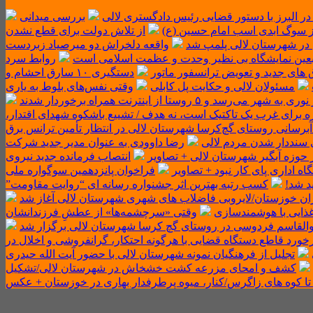
ر البرز با دستور قضایی رئیس دادگستری لالی
بررسی میدانی
از سوگ ابدی اسب امام حسین (ع)
از تلاش دولت برای قطع نشدن
 در شهرستان لالی پلمپ شد
واقعه دلخراش دو میرصیاد زبردست
 اربعین نمایشگاه بی نظیر وحدت و عظمت اسلامی است
روابط سرد
 های جدید و تعویض ترانسفور ماتور
دستگیری ۱۰ سارق احشام و
مسئولان لالی و حکایت پل کابلی
وقتی نفس‌های بلوط به یاری
 روستا از اینترنت همراه برخوردار شدند
ه برای غرب یک تاکتیک است، نه هدف / تشییع باشکوه شهدای اقتدار،
برسانی روستای گچ‌کرسا شهرستان لالی در انتظار تأمین ترانس برق
 سنددار شدن مردم لالی
رضا داوودی به عنوان مدیر جدید شرکت
انتصاب فرمانده جدید نیروی
 اداری پای کار نبود + تصاویر
فراخوان پانزدهمین سوگواره ملی
د شد!
کسب رتبه بهترین اثر جشنواره رسانه ای “روایت مقاومت”
ان خوزستان/لایروبی فاضلاب های شهری شهرستان لالی آغاز شد
 غذایی با هوشمندسازی
وقتی «سرچشمه‌ها» از عطشِ فرزندانشان
والقاسم فردوسی در روستای گچ کرسا شهرستان لالی برگزار شد
خورد قاطع دستگاه قضایی با هرگونه احتکار، گرانفروشی و اخلال در
تجلیل از فرهنگیان نمونه شهرستان لالی با حضور آیت الله حیدری
کشف و امحای مزرعه کشت خشخاش در شهرستان لالی/تشکیل
تا کوه های زاگرس/کنار، میوه پرطرفدار بهاری در خوزستان + عکس