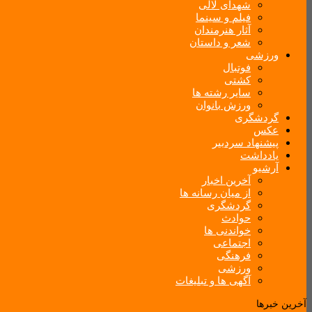
شهدای لالی
فیلم و سینما
آثار هنرمندان
شعر و داستان
ورزشی
فوتبال
کشتی
سایر رشته ها
ورزش بانوان
گردشگری
عکس
پیشنهاد سردبیر
یادداشت
آرشیو
آخرین اخبار
از میان رسانه ها
گردشگری
حوادث
خواندنی ها
اجتماعی
فرهنگی
ورزشی
آگهی ها و تبلیغات
آخرین خبرها