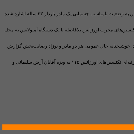
این عملیات در ساعت ۳ بامداد روز جمعه ۲۱ شهریور ماه سال جاری و در پی تماس اهالی روستای فاریاب مسجد آرپناه آغاز شد. در این تماس به وضعیت نامناسب جسمانی یک مادر باردار ۳۳ ساله اشاره شده
سین‌های مجرب اورژانس بلافاصله با یک دستگاه آمبولانس به محل
دند. خوشبختانه حال عمومی هر دو مادر و نوزاد رضایت‌بخش گزارش
سرپرست شبکه بهداشت و درمان لالی، با تقدیر از عملکرد تیم فوریت‌های پزشکی، گفت: “این موفقیت مرهون حضور به موقع و عملکرد حرفه‌ای تکنسین‌های اورژانس ۱۱۵ به ویژه آقایان آرش سلیمانی و