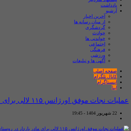
یادداشت
آرشیو
آخرین اخبار
از میان رسانه ها
گردشگری
حوادث
خواندنی ها
اجتماعی
فرهنگی
ورزشی
آگهی ها و تبلیغات
صفحه اصلی
کانال تلگرام
اینستاگرام
ایتا
عملیات نجات موفق اورژانس ۱۱۵ لالی برای مادر باردار در روستای فاریاب مسجد از توابع بخش حتی شهرستان لالی
22 شهریور 1404 - 19:45