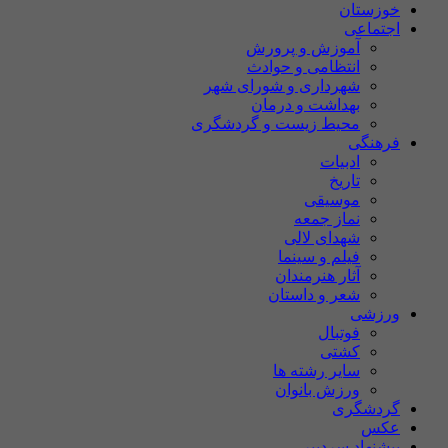
خوزستان
اجتماعی
آموزش و پرورش
انتظامی و حوادث
شهرداری و شورای شهر
بهداشت و درمان
محیط زیست و گردشگری
فرهنگی
ادبیات
تاریخ
موسیقی
نماز جمعه
شهدای لالی
فیلم و سینما
آثار هنرمندان
شعر و داستان
ورزشی
فوتبال
کشتی
سایر رشته ها
ورزش بانوان
گردشگری
عکس
پیشنهاد سردبیر