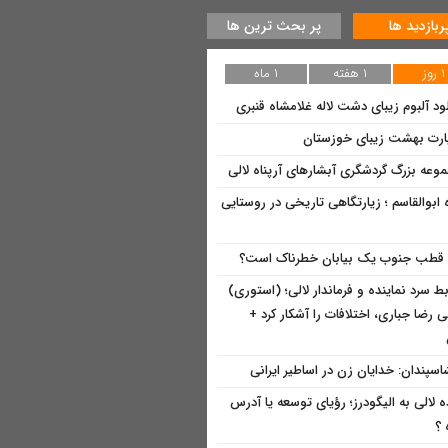
ربازدید ها
پر بحث ترین ها
۱ روز
۱ هفته
۱ ماه
لود آلبوم زیبای دشت لاله غلامشاه قنبری
ارت بهشت زیبای خوزستان
وعه بزرگ گردشگری آبشارهای آرپناه لالی
 ابوالقاسم ؛ زیارتگاهی تاریخی در روستایی
 قطب جنوب یک بیابان خطرناک است؟
بط سرد نماینده و فرماندار لالی؛ (استوری)
 رضا جباری، اختلافات را آشکار کرد +
اسپندان: خدایان زن در اساطیر ایرانی
ه لالی به الیگودرز؛ رؤیای توسعه یا آدرس
 ؟