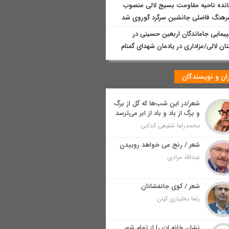
انده ناحیه مقاومت بسیج لالی منصوب
هنگ فاضلی جانشین سرگرد گوروی شد
پیمایی جاماندگان اربعین حسینی در
ن لالی/عزاداری در یادمان شهدای گمنام
ان و نویسندگان
شعر/در این شب‌ها که گل از برگ
و برگ از باد و باد از ابر می‌ترسد
محمدرضا شفیعی کدکنی
شعر / رنج می خواهد روییدن
عبدالله مرادی
شعر / کوی جانفشانان
رضا بختیاری کیان
نشان خانه ات را از تمام شهر