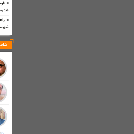
فرم
شد/سر
راه
شهرستا
شاعر