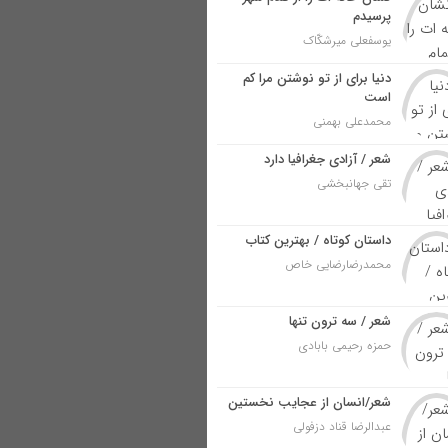
پرسیدم
یوسفعلی میرشکّاک
دنیا برای از تو نوشتن مرا کم
است
محمدعلی بهمنی
شعر / آزادی جغرافیا دارد
تقی جهانبخشی
داستان کوتاه / بهترین کتاب
محمدرضارضایی خاص
شعر / سه ترون تنها
حمزه رحیمی بابادی
شعر/انسان از عجایب نخستین
عبدالرضا قناد دزفولی