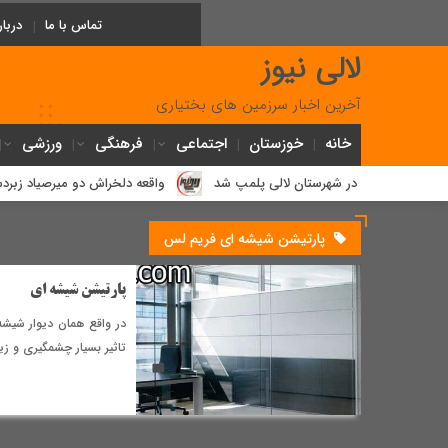
تماس با ما
دربار
لالی نیوز
آخرین اخبار سرزمین های بختیاری
خانه
خوزستان
اجتماعی
فرهنگی
ورزشی
مور پزشکی در شهرستان لالی پلمپ شد
واقعه دلخراش دو میرصیاد زبردست بخت
پارتیشن شیشه ای فریم لس
پارتیشن شیشه ای
در واقع همان دیوار شیش
تاثیر بسیار چشمگیری و زی