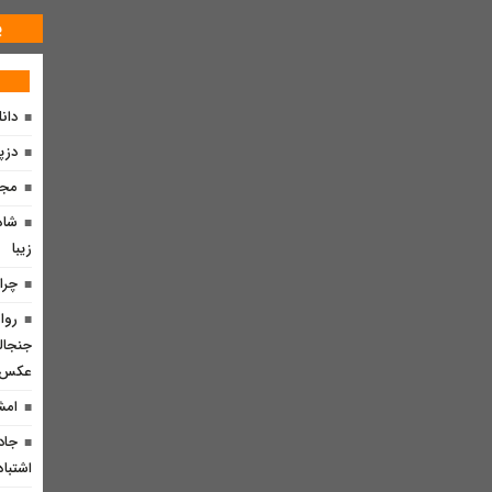
پ
دان
دزپ
مجم
شاه
زیبا
چرا
روا
جنجالی
عکس
امش
جاد
اشتباه