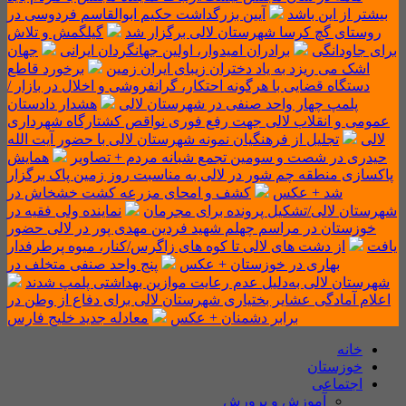
بیشتر از این باشد
آیین بزرگداشت حکیم ابوالقاسم فردوسی در
روستای گچ کرسا شهرستان لالی برگزار شد
گیلگمش و تلاش
برای جاودانگی
برادران امیدوار، اولین جهانگردان ایرانی
جهان
اشک می ریزد به یاد دختران زیبای ایران زمین
برخورد قاطع
دستگاه قضایی با هرگونه احتکار، گرانفروشی و اخلال در بازار /
پلمپ چهار واحد صنفی در شهرستان لالی
هشدار دادستان
عمومی و انقلاب لالی جهت رفع فوری نواقص کشتارگاه شهرداری‌
لالی
تجلیل از فرهنگیان نمونه شهرستان لالی با حضور آیت الله
حیدری در شصت و سومین تجمع شبانه مردم + تصاویر
همایش
پاکسازی منطقه چم شور در لالی به مناسبت روز زمین پاک برگزار
شد + عکس
کشف و امحای مزرعه کشت خشخاش در
شهرستان لالی/تشکیل پرونده برای مجرمان
نماینده ولی فقیه در
خوزستان در مراسم چهلم شهید فردین مهدی پور در لالی حضور
یافت
از دشت های لالی تا کوه های زاگرس/کنار، میوه پرطرفدار
بهاری در خوزستان + عکس
پنج واحد صنفی متخلف در
شهرستان لالی به‌دلیل عدم رعایت موازین بهداشتی پلمپ شدند
اعلام آمادگی عشایر بختیاری شهرستان لالی برای دفاع از وطن در
برابر دشمنان + عکس
معادله جدید خلیج فارس
خانه
خوزستان
اجتماعی
آموزش و پرورش