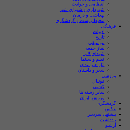
انتظامی و حوادث
شهرداری و شورای شهر
بهداشت و درمان
محیط زیست و گردشگری
فرهنگی
ادبیات
تاریخ
موسیقی
نماز جمعه
شهدای لالی
فیلم و سینما
آثار هنرمندان
شعر و داستان
ورزشی
فوتبال
کشتی
سایر رشته ها
ورزش بانوان
گردشگری
عکس
پیشنهاد سردبیر
یادداشت
آرشیو