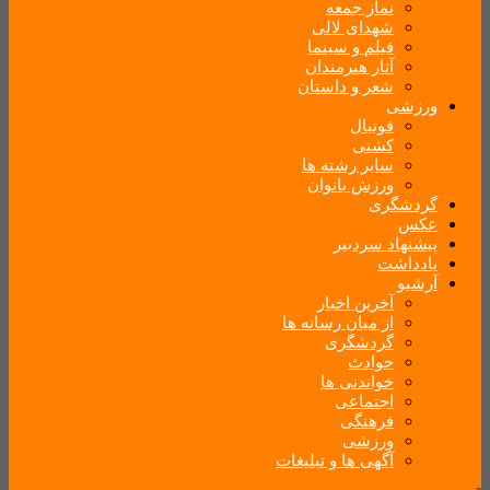
نماز جمعه
شهدای لالی
فیلم و سینما
آثار هنرمندان
شعر و داستان
ورزشی
فوتبال
کشتی
سایر رشته ها
ورزش بانوان
گردشگری
عکس
پیشنهاد سردبیر
یادداشت
آرشیو
آخرین اخبار
از میان رسانه ها
گردشگری
حوادث
خواندنی ها
اجتماعی
فرهنگی
ورزشی
آگهی ها و تبلیغات