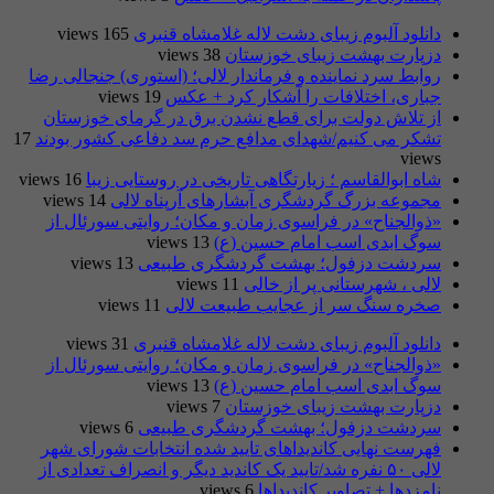
دانلود آلبوم زیبای دشت لاله غلامشاه قنبری
165 views
دزپارت بهشت زیبای خوزستان
38 views
روابط سرد نماینده و فرماندار لالی؛ (استوری) جنجالی رضا
جباری، اختلافات را آشکار کرد + عکس
19 views
از تلاش دولت برای قطع نشدن برق در گرمای خوزستان
تشکر می کنیم/شهدای مدافع حرم سد دفاعی کشور بودند
17
views
شاه ابوالقاسم ؛ زیارتگاهی تاریخی در روستایی زیبا
16 views
مجموعه بزرگ گردشگری آبشارهای آرپناه لالی
14 views
«ذوالجناح» در فراسوی زمان و مکان؛ روایتی سورئال از
سوگ ابدی اسب امام حسین (ع)
13 views
سردشت دزفول؛ بهشت گردشگری طبیعی
13 views
لالی ، شهرستانی پر از خالی
11 views
صخره سنگ سر از عجایب طبیعت لالی
11 views
دانلود آلبوم زیبای دشت لاله غلامشاه قنبری
31 views
«ذوالجناح» در فراسوی زمان و مکان؛ روایتی سورئال از
سوگ ابدی اسب امام حسین (ع)
13 views
دزپارت بهشت زیبای خوزستان
7 views
سردشت دزفول؛ بهشت گردشگری طبیعی
6 views
فهرست نهایی کاندیداهای تایید شده انتخابات شورای شهر
لالی ۵۰ نفره شد/تایید یک کاندید دیگر و انصراف تعدادی از
نامزدها + تصاویر کاندیداها
6 views