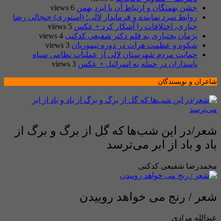
جشن بهمنگان و ارتباط آن با ایزدِ بهمن
6 views
روابط سرد نماینده و فرماندار لالی؛ (استوری) جنجالی رضا
جباری، اختلافات را آشکار کرد + عکس
5 views
پژمان بختیاری به قلم دکتر شفیعی کدکنی
4 views
شکوه و عظمت هرات در دوره تیموریان
3 views
حمایت مردم شهرستان لالی از عملیات نظامی سپاه
پاسداران در حمله به اسرائیل + عکس
3 views
شاعران و نویسندگان
شعر/در این شب‌ها که گل از برگ و برگ از
باد و باد از ابر می‌ترسد
محمدرضا شفیعی کدکنی
شعر / رنج می خواهد روییدن
عبدالله مرادی