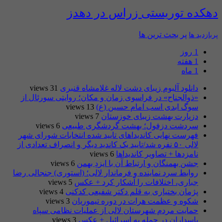
دهکده توریستی زراس در دهدز
پر بحث ترین ها
پربازدید ها
1 روز
1 هفته
1 ماه
دانلود آلبوم زیبای دشت لاله غلامشاه قنبری
31 views
«ذوالجناح» در فراسوی زمان و مکان؛ روایتی سورئال از
سوگ ابدی اسب امام حسین (ع)
13 views
دزپارت بهشت زیبای خوزستان
7 views
سردشت دزفول؛ بهشت گردشگری طبیعی
6 views
فهرست نهایی کاندیداهای تایید شده انتخابات شورای شهر
لالی ۵۰ نفره شد/تایید یک کاندید دیگر و انصراف تعدادی از
نامزدها + تصاویر کاندیداها
6 views
جشن بهمنگان و ارتباط آن با ایزدِ بهمن
6 views
روابط سرد نماینده و فرماندار لالی؛ (استوری) جنجالی رضا
جباری، اختلافات را آشکار کرد + عکس
5 views
پژمان بختیاری به قلم دکتر شفیعی کدکنی
4 views
شکوه و عظمت هرات در دوره تیموریان
3 views
حمایت مردم شهرستان لالی از عملیات نظامی سپاه
پاسداران در حمله به اسرائیل + عکس
3 views