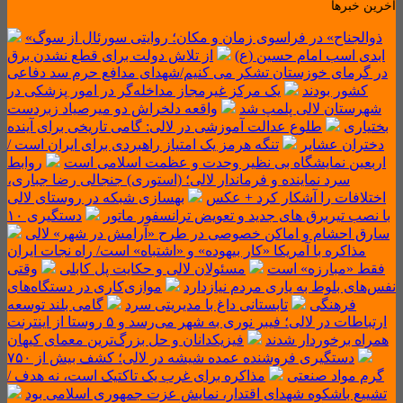
آخرین خبرها
«ذوالجناح» در فراسوی زمان و مکان؛ روایتی سورئال از سوگ
ابدی اسب امام حسین (ع)
از تلاش دولت برای قطع نشدن برق
در گرمای خوزستان تشکر می کنیم/شهدای مدافع حرم سد دفاعی
کشور بودند
یک مرکز غیرمجاز مداخله‌گر در امور پزشکی در
شهرستان لالی پلمپ شد
واقعه دلخراش دو میرصیاد زبردست
بختیاری
‌طلوع عدالت آموزشی در لالی: گامی تاریخی برای آینده
دختران عشایر
تنگه هرمز یک امتیاز راهبردی برای ایران است /
اربعین نمایشگاه بی نظیر وحدت و عظمت اسلامی است
روابط
سرد نماینده و فرماندار لالی؛ (استوری) جنجالی رضا جباری،
اختلافات را آشکار کرد + عکس
بهسازی شبکه در روستای لالی
با نصب تیربرق های جدید و تعویض ترانسفور ماتور
دستگیری ۱۰
سارق احشام و اماکن خصوصی در طرح «آرامش در شهر» لالی
مذاکره با آمریکا «کار بیهوده» و «اشتباه» است/ راه نجات ایران
فقط «مبارزه» است
مسئولان لالی و حکایت پل کابلی
وقتی
نفس‌های بلوط به یاری مردم نیازدارد
موازی‌کاری در دستگاه‌های
فرهنگی
تابستانی داغ با مدیریتی سرد
گامی بلند توسعه
ارتباطات در لالی؛ فیبر نوری به شهر می‌رسد و ۵ روستا از اینترنت
همراه برخوردار شدند
فیزیکدانان و حل بزرگ‌ترین معمای کیهان
دستگیری فروشنده عمده شیشه در لالی؛ کشف بیش از ۷۵۰
گرم مواد صنعتی
مذاکره برای غرب یک تاکتیک است، نه هدف /
تشییع باشکوه شهدای اقتدار، نمایش عزت جمهوری اسلامی بود