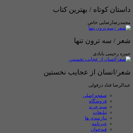
داستان کوتاه / بهترین کتاب
محمدرضارضایی خاص
شعر / سه ترون تنها
حمزه رحیمی بابادی
شعر/انسان از عجایب نخستین
عبدالرضا قناد دزفولی
صفحه اصلی
فروشگاه
سبد خرید
تبلیغات
نیازمندی ها
خبرنامه
فیدخوان