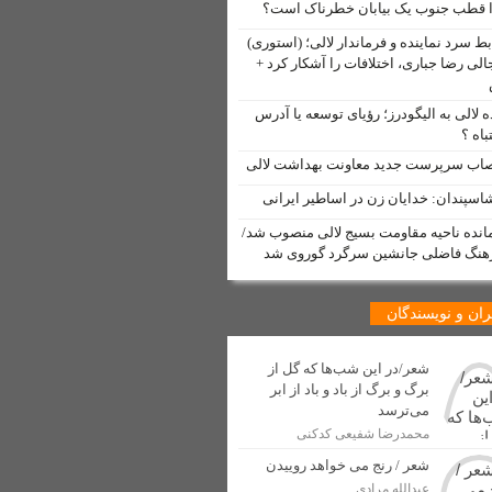
 قطب جنوب یک بیابان خطرناک است؟
دم لالی
بط سرد نماینده و فرماندار لالی؛ (استوری)
الی رضا جباری، اختلافات را آشکار کرد +
ه لالی به الیگودرز؛ رؤیای توسعه یا آدرس
باه ؟
صاب سرپرست جدید معاونت بهداشت لالی
 لالی منتشر شد
اسپندان: خدایان زن در اساطیر ایرانی
مت” توسط خبرنگار لالی
انده ناحیه مقاومت بسیج لالی منصوب شد/
 شهری شهرستان لالی آغاز شد
نگ فاضلی جانشین سرگرد گوروی شد
دسازی
ان و نویسندگان
اولین جهانگردان ایرانی
شعر/در این شب‌ها که گل از
برگ و برگ از باد و باد از ابر
 صنفی در شهرستان لالی
می‌ترسد
محمدرضا شفیعی کدکنی
شعر / رنج می خواهد روییدن
عبدالله مرادی