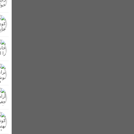
برگزار شد + عکس
کشف و امحای مزرعه کشت خشخاش در شهرستان لالی/تشکی
ر در لالی حضور یافت
از دشت های لالی تا کوه های زاگرس/کنار، میوه پرطرفد
ن بهداشتی پلمپ شدند
اعلام آمادگی عشایر بختیاری شهرستان لالی برای دفاع 
د + اسامی