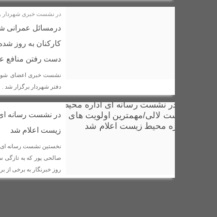
در نشست خبری شهردار و 
مراسم اهدای اسناد مالکیت منازل مسکونی شهروندان لالی برگزار 
درمسائل عمرانی شه
رضا داوودی به عنوان مدیر جدید شرکت توزیع برق در شهرستان لال
کارکنان به روز شده
رهاسازی ۱۹۰ هزار قطعه بچه ماهی بومی در حوزه آبگیر شهرستان لالی + تصاویر
دست رفتن منافع عد
انتصاب فرمانده جدید نیروی انتظامی شهرستان لالی / عبدالرضا مر
نشست خبری اعضای شورای
آتش سوزی در مزارع شهرستان لالی؛ هیچ دستگاه اداری پای کار نبود
دفتر شهردار برگزار شد .
پیوند هنر و ولایت در نمایشگاه «نقش لاله‌ها»
روستایی بختیاری
تقدم ارث تاریخی بر حق انتفاع شخصی، نگاهی به مجوز تخریب بنگل
در نشست رسانه ای 
خلیج فارس و تنگه هرمز در دست ماست/مجلس باید فعال تر و پو
زیست اعلام شد
وقتی «سرچشمه‌ها» از عطشِ فرزندانشان می‌میرند!
تعطیلی
نخستین نشست رسانه ای رئ
صالحی پور که به تازگی
آیین بزرگداشت حکیم ابوالقاسم فردوسی در روستای گچ کرسا شهرس
روز خبرنگار به برخی از 
جهان اشک می ریزد به یاد دختران زیبای ایران زمین
برخورد ق
هشدار دادستان عمومی و انقلاب لالی جهت رفع فوری نواقص کشتارگ
تجلیل از فرهنگیان نمونه شهرستان لالی با حضور آیت الله حیدری 