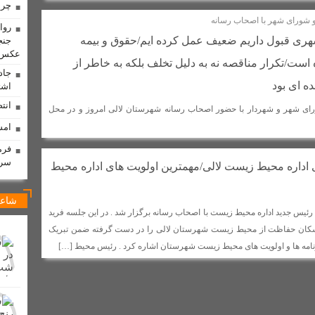
چرا
شورای شهر با اصحاب رسانه
شد
پایان دهه‌ها معضل مالکیت منازل مسکونی؛ گام بزرگ برای سنددار شدن مر
روا
ری قبول داریم ضعیف عمل کرده ایم/حقوق و بیمه
جنج
ی منصوب شد /اعتراض فرماندار به انتصاب بدون هماهنگی
عکس
 است/تکرار مناقصه نه به دلیل تخلف بلکه به خاطر از
جاد
ه ای بود
اشت
دانی جانشین اسکندر بزرگمهری شد + تصاویر
انت
 شهر و شهردار با حضور اصحاب رسانه شهرستان لالی امروز و در محل
 + تصاویر
فراخوان پانزدهمین سوگواره ملی دلنوشته‌های عاشورایی به میزبانی
امش
 که یک‌شبه ناپدید شد!
کسب رتبه بهترین اثر جشنواره رسانه ای “روایت مقاو
فرم
ه‌های شخصی در لالی
پیگیری مصوبه ستاد بحران خوزستان/لایروبی فاضلاب های
سره
اداره محیط زیست لالی/مهمترین اولویت های اداره محیط
یاتر باشد
برخورد قاطع با دلالان گندم در لالی؛ تضمین امنیت غذایی با هوشمن
شاعر
 سه ماهه در شان مجلس نیست/ارتباط نماینده مجلس با مردم باید بیشتر از این باشد
یس جدید اداره محیط زیست با اصحاب رسانه برگزار شد . در این جلسه فرید
 سکان حفاظت از محیط زیست شهرستان لالی را در دست گرفته ضمن تبریک
تان لالی برگزار شد
گیلگمش و تلاش برای جاودانگی
برادران امیدوار، 
برنامه ها و اولویت های محیط زیست شهرستان اشاره کرد . رئیس محیط […]
اطع دستگاه قضایی با هرگونه احتکار، گرانفروشی و اخلال در بازار / پلمپ چهار واحد
اه شهرداری‌ لالی
در شصت و سومین تجمع شبانه مردم + تصاویر