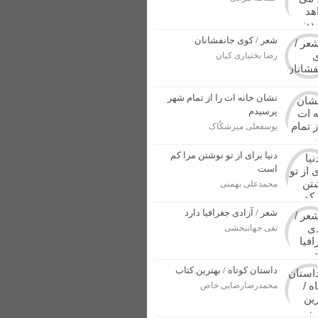
ل پرونده برای مجرمان
ار بهاری در خوزستان + عکس
شعر / کوی جانفشانان
رضا بختیاری کیان
از وطن در برابر دشمنان + عکس
نشان خانه ات را از تمام شهر
پرسیدم
یوسفعلی میرشکّاک
دنیا برای از تو نوشتن مرا کم
است
محمدعلی بهمنی
شعر / آزادی جغرافیا دارد
تقی جهانبخشی
داستان کوتاه / بهترین کتاب
محمدرضارضایی خاص