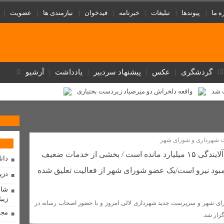
ه ما
پیوندها
تبلیغات
خبرنامه
فیدخوان
نیازمندی ها
عضویت
گردشگری
عکس
پیشنهاد سردبیر
یادداشت
آرشیو
پ شد
واقعه دلخراش دو میرصیاد زبردست بختیاری
یر
تنگه هرمز یک امتیاز راهبردی برای ایران است / اربعین نمایشگاه بی نظ
پ
ختلافات را آشکار کرد + عکس
بهسازی شبکه در روستای لالی با نصب تیربرق های
شهرداری و شورای شهر
مذاکره با آمریکا «کار بیهوده» و «اشتباه» است/ راه نجات ایران
1
از ۶۰ میلیارد اعتبار آلایندگی ۱۵ میلیارد مانده است / بخشی از خدمات ضعیف
مردم نیازدارد
موازی‌کاری در دستگاه‌های فرهنگی
تابستانی داغ با مدیر
دان
مبود نیرو است/یک عضو شورای شهر از فعالیت تعلیق شده
فیزیکدانان و حل بزرگ‌ترین معمای کیهان
دزپ
شاه
زیبا
 شهر و سرپرست جدید شهرداری لالی امروز و با حضور اصحاب رسانه در
 اقتدار، نمایش عزت جمهوری اسلامی بود
مجم
زار شد.
تکمیل طرح آبرسانی روستای گچ‌کرسا شهرستان لالی در انتظار