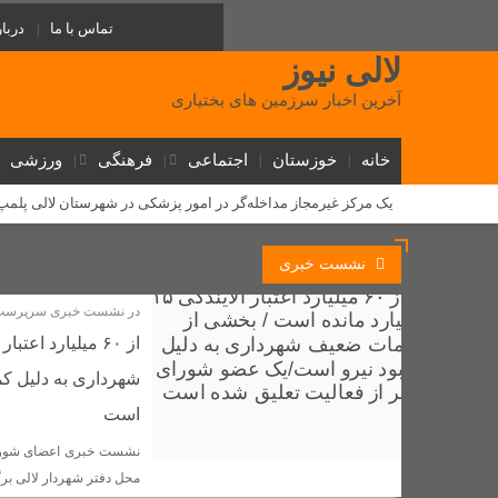
تماس با ما
دربار
لالی نیوز
آخرین اخبار سرزمین های بختیاری
خانه
خوزستان
اجتماعی
فرهنگی
ورزشی
یک مرکز غیرمجاز مداخله‌گر در امور پزشکی در شهرستان لالی پلم
‌طلوع عدالت آموزشی در لالی: گامی تاریخی برای آینده دختران عشا
نشست خبری
روابط سرد نماینده و فرماندار لالی؛ (استوری) جنجالی رضا جباری، ا
در نشست خبری سرپرست 
دستگیری ۱۰ سارق احشام و اماکن خصوصی در طرح «آرامش در شهر» لالی
مسئولان لالی و حکایت پل کابلی
وقتی نفس‌های بلوط به یاری 
شهرداری به دلیل ک
گامی بلند توسعه ارتباطات در لالی؛ فیبر نوری به شهر می‌رسد و ۵ روستا از اینترنت همراه برخوردار شدند
است
دستگیری فروشنده عمده شیشه در لالی؛ کشف بیش از ۷۵۰ گرم مواد صنعتی
نشست خبری اعضای شورای
مذاکره برای غرب یک تاکتیک است، نه هدف / تشییع باشکوه شهدای
محل دفتر شهردار لالی برگ
کلنگ زنی پایگاه اورژانس جادهای گچ گرسا با اعتبار ۷ میلیارد تومان در لالی آغاز شد