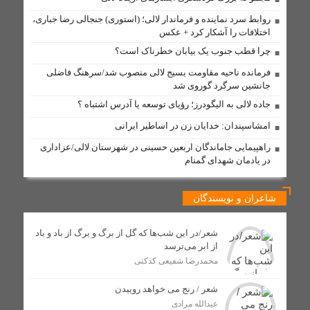
و ۵ روستا از اینترنت همراه برخوردار شدند
روابط سرد نماینده و فرماندار لالی؛ (استوری) جنجالی رضا جباری،
فیزیکدانان و حل بزرگ‌ترین معمای کیهان
اختلافات را آشکار کرد + عکس
چرا قطب جنوب یک بیابان خطرناک است؟
دستگیری فروشنده عمده شیشه در لالی؛ کشف بیش از ۷۵۰
گرم مواد صنعتی
فرمانده ناحیه مقاومت بسیج لالی منصوب شد/سرهنگ فاضلی
جانشین سرگرد گوروی شد
جاده لالی به الیگودرز؛ رؤیای توسعه یا آدرس اشتباه ؟
مذاکره برای غرب یک تاکتیک است، نه هدف / تشییع باشکوه
شهدای اقتدار، نمایش عزت جمهوری اسلامی بود
امشاسپندان: خدایان زن در اساطیر ایرانی
راهپیمایی جاماندگان اربعین حسینی در شهرستان لالی/عزاداری
در یادمان شهدای گمنام
کلنگ زنی پایگاه اورژانس جادهای گچ گرسا با اعتبار ۷ میلیارد
تومان در لالی آغاز شد
شاعران و نویسندگان
تکمیل طرح آبرسانی روستای گچ‌کرسا شهرستان لالی در انتظار
تأمین ترانس برق
شعر/در این شب‌ها که گل از برگ و برگ از باد و باد
از ابر می‌ترسد
محمدرضا شفیعی کدکنی
مراسم اهدای اسناد مالکیت منازل مسکونی شهروندان لالی
برگزار شد
شعر / رنج می خواهد روییدن
عبدالله مرادی