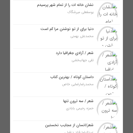
نشان خانه ات را از تمام شهر پرسیدم
یوسفعلی میرشکّاک
دنیا برای از تو نوشتن مرا کم است
محمدعلی بهمنی
شعر / آزادی جغرافیا دارد
تقی جهانبخشی
داستان کوتاه / بهترین کتاب
محمدرضارضایی خاص
شعر / سه ترون تنها
حمزه رحیمی بابادی
شعر/انسان از عجایب نخستین
عبدالرضا قناد دزفولی