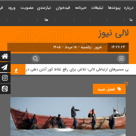
درباره
پیوندها
تبلیغات
خبرنامه
فیدخوان
نیازمندی
عضویت
ورود
فر
ما
ها
لالی نیوز
آخرین اخبار سرزمین های بختیاری
14:27:25
امروز : یکشنبه - ۱۸ مرداد - ۱۴۰۵
انی مسیرهای ارتباطی لالی؛ تلاش برای رفع نقاط کور آنتن دهی در جاده ها
د
فصل صید