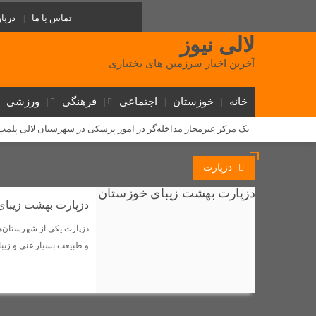
تماس با ما
دربار
لالی نیوز
آخرین اخبار سرزمین های بختیاری
خانه
خوزستان
اجتماعی
فرهنگی
ورزشی
یک مرکز غیرمجاز مداخله‌گر در امور پزشکی در شهرستان لالی پلم
‌طلوع عدالت آموزشی در لالی: گامی تاریخی برای آینده دختران عشا
دزپارت
روابط سرد نماینده و فرماندار لالی؛ (استوری) جنجالی رضا جباری، ا
دستگیری ۱۰ سارق احشام و اماکن خصوصی در طرح «آرامش در شهر» لالی
دزپارت بهشت زیبای
مسئولان لالی و حکایت پل کابلی
وقتی نفس‌های بلوط به یاری 
گامی بلند توسعه ارتباطات در لالی؛ فیبر نوری به شهر می‌رسد و ۵ روستا از اینترنت همراه برخوردار شدند
و طبیعت بسیار غنی و زیبای
دستگیری فروشنده عمده شیشه در لالی؛ کشف بیش از ۷۵۰ گرم مواد صنعتی
مذاکره برای غرب یک تاکتیک است، نه هدف / تشییع باشکوه شهدای
کلنگ زنی پایگاه اورژانس جادهای گچ گرسا با اعتبار ۷ میلیارد تومان در لالی آغاز شد