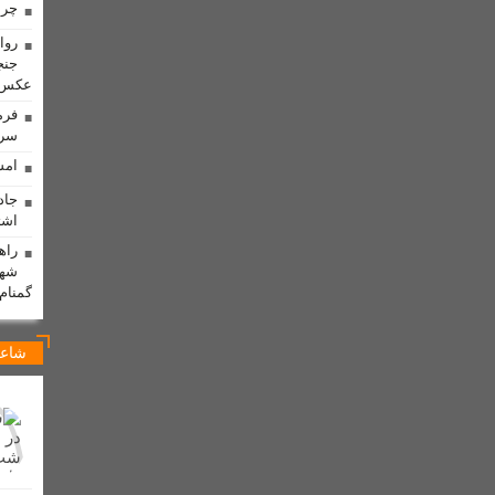
چرا
شد
پایان دهه‌ها معضل مالکیت منازل مسکونی؛ گام بزرگ برای سنددار شدن مر
روا
جنج
ی منصوب شد /اعتراض فرماندار به انتصاب بدون هماهنگی
عکس
فرم
سره
دانی جانشین اسکندر بزرگمهری شد + تصاویر
امش
 + تصاویر
فراخوان پانزدهمین سوگواره ملی دلنوشته‌های عاشورایی به میزبانی
جاد
 که یک‌شبه ناپدید شد!
کسب رتبه بهترین اثر جشنواره رسانه ای “روایت مقاو
اشت
راه
ه‌های شخصی در لالی
پیگیری مصوبه ستاد بحران خوزستان/لایروبی فاضلاب های
شهر
یاتر باشد
برخورد قاطع با دلالان گندم در لالی؛ تضمین امنیت غذایی با هوشمن
گمنام
 سه ماهه در شان مجلس نیست/ارتباط نماینده مجلس با مردم باید بیشتر از این باشد
شاعر
تان لالی برگزار شد
گیلگمش و تلاش برای جاودانگی
برادران امیدوار، 
اطع دستگاه قضایی با هرگونه احتکار، گرانفروشی و اخلال در بازار / پلمپ چهار واحد
اه شهرداری‌ لالی
در شصت و سومین تجمع شبانه مردم + تصاویر