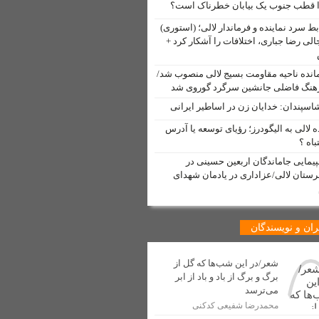
 قطب جنوب یک بیابان خطرناک است؟
دم لالی
بط سرد نماینده و فرماندار لالی؛ (استوری)
الی رضا جباری، اختلافات را آشکار کرد +
انده ناحیه مقاومت بسیج لالی منصوب شد/
نگ فاضلی جانشین سرگرد گوروی شد
اسپندان: خدایان زن در اساطیر ایرانی
 لالی منتشر شد
ه لالی به الیگودرز؛ رؤیای توسعه یا آدرس
مت” توسط خبرنگار لالی
باه ؟
پیمایی جاماندگان اربعین حسینی در
 شهری شهرستان لالی آغاز شد
ستان لالی/عزاداری در یادمان شهدای
دسازی
ان و نویسندگان
اولین جهانگردان ایرانی
 صنفی در شهرستان لالی
شعر/در این شب‌ها که گل از
برگ و برگ از باد و باد از ابر
می‌ترسد
محمدرضا شفیعی کدکنی