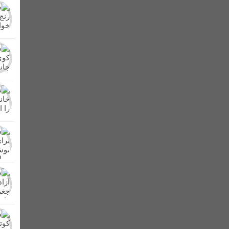
برگزار شد + عکس
کشف و امحای مزرعه کشت خشخاش در شهرستان لالی/تشکی
ر در لالی حضور یافت
از دشت های لالی تا کوه های زاگرس/کنار، میوه پرطرفد
ن بهداشتی پلمپ شدند
اعلام آمادگی عشایر بختیاری شهرستان لالی برای دفاع 
د + اسامی