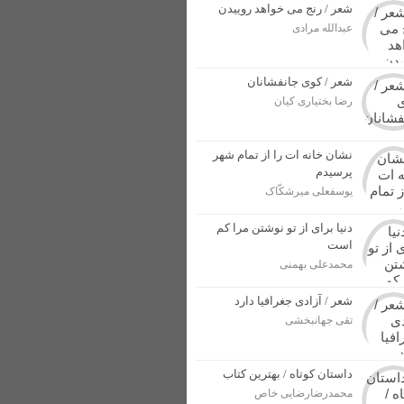
شعر / رنج می خواهد روییدن
ل پرونده برای مجرمان
عبدالله مرادی
ار بهاری در خوزستان + عکس
از وطن در برابر دشمنان + عکس
شعر / کوی جانفشانان
رضا بختیاری کیان
نشان خانه ات را از تمام شهر
پرسیدم
یوسفعلی میرشکّاک
دنیا برای از تو نوشتن مرا کم
است
محمدعلی بهمنی
شعر / آزادی جغرافیا دارد
تقی جهانبخشی
داستان کوتاه / بهترین کتاب
محمدرضارضایی خاص