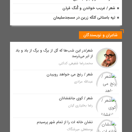
شعر / غریب خواندن و گُنگ مُردَن
تپه باستانی کلگه زرین در مسجدسلیمان
شاعران و نویسندگان
شعر/در این شب‌ها که گل از برگ و برگ از باد و باد
از ابر می‌ترسد
محمدرضا شفیعی کدکنی
شعر / رنج می خواهد روییدن
عبدالله مرادی
شعر / کوی جانفشانان
رضا بختیاری کیان
نشان خانه ات را از تمام شهر پرسیدم
یوسفعلی میرشکّاک