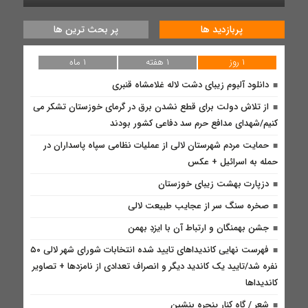
پربازدید ها
پر بحث ترین ها
۱ روز
۱ هفته
۱ ماه
دانلود آلبوم زیبای دشت لاله غلامشاه قنبری
از تلاش دولت برای قطع نشدن برق در گرمای خوزستان تشکر می
کنیم/شهدای مدافع حرم سد دفاعی کشور بودند
حمایت مردم شهرستان لالی از عملیات نظامی سپاه پاسداران در
حمله به اسرائیل + عکس
دزپارت بهشت زیبای خوزستان
صخره سنگ سر از عجایب طبیعت لالی
جشن بهمنگان و ارتباط آن با ایزدِ بهمن
فهرست نهایی کاندیداهای تایید شده انتخابات شورای شهر لالی ۵۰
نفره شد/تایید یک کاندید دیگر و انصراف تعدادی از نامزدها + تصاویر
کاندیداها
شعر / گاه کنار پنجره بنشین