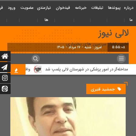
درباره
پیوندها
تبلیغات
خبرنامه
فیدخوان
نیازمندی
عضویت
ورود
فر
ما
ها
لالی نیوز
آخرین اخبار سرزمین های بختیاری
5:55:08
امروز : شنبه - ۱۷ مرداد - ۱۴
 مداخله‌گر در امور پزشکی در شهرستان لالی پلمپ شد
واقعه دلخراش دو میر
جمشید قنبری