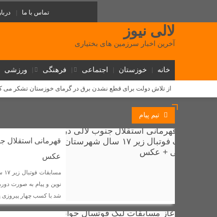
تماس با ما
دربار
لالی نیوز
آخرین اخبار سرزمین های بختیاری
خانه
خوزستان
اجتماعی
فرهنگی
ورزشی
از تلاش دولت برای قطع نشدن برق در گرمای خوزستان تشکر می ک
یک مرکز غیرمجاز مداخله‌گر در امور پزشکی در شهرستان لالی پلم
تیم پیام
‌طلوع عدالت آموزشی در لالی: گامی تاریخی برای آینده دختران عشا
روابط سرد نماینده و فرماندار لالی؛ (استوری) جنجالی رضا جباری، ا
دستگیری ۱۰ سارق احشام و اماکن خصوصی در طرح «آرامش در شهر» لالی
عکس
مسئولان لالی و حکایت پل کابلی
وقتی نفس‌های بلوط به یاری 
مسا
گامی بلند توسعه ارتباطات در لالی؛ فیبر نوری به شهر می‌رسد و ۵ روستا از اینترنت همراه برخوردار شدند
نوین و پیام به صورت دور
شد با کسب چهار پیروزی پیا
دستگیری فروشنده عمده شیشه در لالی؛ کشف بیش از ۷۵۰ گرم مواد صنعتی
مذاکره برای غرب یک تاکتیک است، نه هدف / تشییع باشکوه شهدای