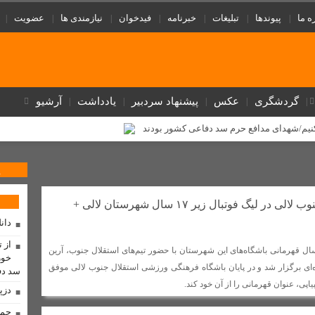
ه ما
پیوندها
تبلیغات
خبرنامه
فیدخوان
نیازمندی ها
عضویت
گردشگری
عکس
پیشنهاد سردبیر
یادداشت
آرشیو
نیم/شهدای مدافع حرم سد دفاعی کشور بودند
پ شد
واقعه دلخراش دو میرصیاد زبردست بختیاری
پ
یر
تنگه هرمز یک امتیاز راهبردی برای ایران است / اربعین نمایشگاه بی نظ
ختلافات را آشکار کرد + عکس
بهسازی شبکه در روستای لالی با نصب تیربرق های
1
قهرمانی استقلال جنوب لالی در لیگ فوتبال زیر ۱۷ سال شهرستان لالی +
مذاکره با آمریکا «کار بیهوده» و «اشتباه» است/ راه نجات ایران
دان
مردم نیازدارد
موازی‌کاری در دستگاه‌های فرهنگی
تابستانی داغ با مدیر
از 
بقات فوتبال زیر ۱۷ سال قهرمانی باشگاه‌های این شهرستان با حضور تیم‌های استقلال جنوب، آرین
خوز
ه‌ای برگزار شد و در پایان باشگاه فرهنگی ورزشی استقلال جنوب لالی موفق
فیزیکدانان و حل بزرگ‌ترین معمای کیهان
سد دف
پی، عنوان قهرمانی را از آن خود کند.
دزپ
حما
 اقتدار، نمایش عزت جمهوری اسلامی بود