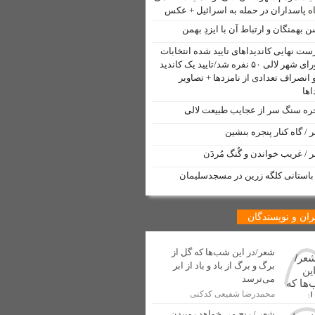
ه پاسداران در حمله به اسرائیل + عکس
 تأمین ترانس برق
 بهمنگان و ارتباط آن با ایزدِ بهمن
دم لالی
ست نهایی کاندیداهای تایید شده انتخابات
شورای شهر لالی ۵۰ نفره شد/تایید یک کاندید
 انصراف تعدادی از نامزدها + تصاویر
اها
ه سنگ سر از عجایب طبیعت لالی
 / گاه کنار پنجره بنشین
 لالی منتشر شد
 / غریب خواندن و گُنگ مُردَن
مت” توسط خبرنگار لالی
 باستانی کلگه زرین در مسجدسلیمان
 شهری شهرستان لالی آغاز شد
دسازی
ان و نویسندگان
شعر/در این شب‌ها که گل از
اولین جهانگردان ایرانی
برگ و برگ از باد و باد از ابر
 صنفی در شهرستان لالی
می‌ترسد
محمدرضا شفیعی کدکنی
شعر / رنج می خواهد روییدن