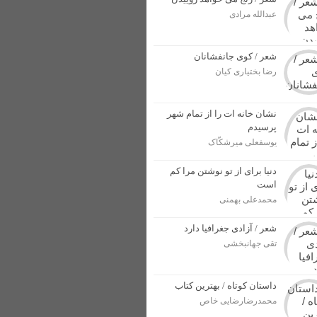
عبدالله مرادی
ل پرونده برای مجرمان
ار بهاری در خوزستان + عکس
شعر / کوی جانفشانان
رضا بختیاری کیان
از وطن در برابر دشمنان + عکس
نشان خانه ات را از تمام شهر
پرسیدم
یوسفعلی میرشکّاک
دنیا برای از تو نوشتن مرا کم
است
محمدعلی بهمنی
شعر / آزادی جغرافیا دارد
تقی جهانبخشی
داستان کوتاه / بهترین کتاب
محمدرضارضایی خاص