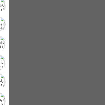
در شصت و سومین تجمع شبانه مردم + تصاویر
برگزار شد + عکس
کشف و امحای مزرعه کشت خشخاش در شهرستان لالی/تشکی
ر در لالی حضور یافت
از دشت های لالی تا کوه های زاگرس/کنار، میوه پرطرفد
ن بهداشتی پلمپ شدند
اعلام آمادگی عشایر بختیاری شهرستان لالی برای دفاع 