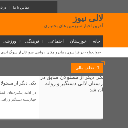
تماس با ما
دربار
لالی نیوز
آخرین اخبار سرزمین های بختیاری
خانه
خوزستان
اجتماعی
فرهنگی
ورزشی
«ذوالجناح» در فراسوی زمان و مکان؛ روایتی سورئال از سوگ ابدی
از تلاش دولت برای قطع نشدن برق در گرمای خوزستان تشکر می ک
تخلف مالی
یک مرکز غیرمجاز مداخله‌گر در امور پزشکی در شهرستان لالی پلم
‌طلوع عدالت آموزشی در لالی: گامی تاریخی برای آینده دختران عشا
یکی دیگر از مسئولا
روابط سرد نماینده و فرماندار لالی؛ (استوری) جنجالی رضا جباری، ا
در ادامه پیگیری‌های ق
دستگیری ۱۰ سارق احشام و اماکن خصوصی در طرح «آرامش در شهر» لالی
چهارشنبه دستگیر و راهی 
مسئولان لالی و حکایت پل کابلی
وقتی نفس‌های بلوط به یاری 
گامی بلند توسعه ارتباطات در لالی؛ فیبر نوری به شهر می‌رسد و ۵ روستا از اینترنت همراه برخوردار شدند
دستگیری فروشنده عمده شیشه در لالی؛ کشف بیش از ۷۵۰ گرم مواد صنعتی