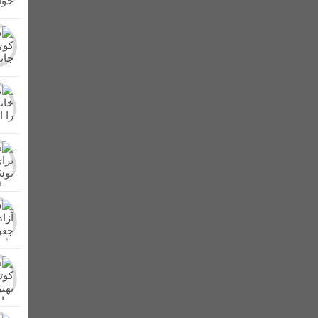
اه شهرداری‌ لالی
در شصت و سومین تجمع شبانه مردم + تصاویر
برگزار شد + عکس
کشف و امحای مزرعه کشت خشخاش در شهرستان لالی/تشکی
ر در لالی حضور یافت
از دشت های لالی تا کوه های زاگرس/کنار، میوه پرطرفد
ن بهداشتی پلمپ شدند
اعلام آمادگی عشایر بختیاری شهرستان لالی برای دفاع 