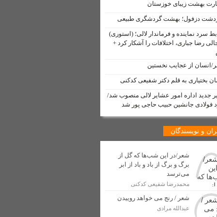
ارت بهشت زیبای خوزستان
شت دزفول؛ بهشت گردشگری طبیعی
 تأمین ترانس برق
بط سرد نماینده و فرماندار لالی؛ (استوری)
الی رضا جباری، اختلافات را آشکار کرد +
دم لالی
/انسان از عجایب نخستین
ان بختیاری به قلم دکتر شفیعی کدکنی
ر جدید اداره امور عشایر لالی منصوب شد/
د فولادی جانشین حبیب حاجی پور شد
 لالی منتشر شد
مت” توسط خبرنگار لالی
ان و نویسندگان
 شهری شهرستان لالی آغاز شد
شعر/در این شب‌ها که گل از
دسازی
برگ و برگ از باد و باد از ابر
می‌ترسد
محمدرضا شفیعی کدکنی
اولین جهانگردان ایرانی
شعر / رنج می خواهد روییدن
 صنفی در شهرستان لالی
عبدالله مرادی