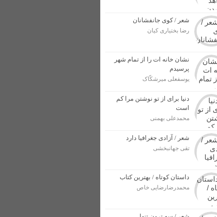
شعر / کوی جانفشانان
رضا بختیاری کیان
ل پرونده برای مجرمان
ار بهاری در خوزستان + عکس
نشان خانه ات را از تمام شهر
پرسیدم
از وطن در برابر دشمنان + عکس
یوسفعلی میرشکّاک
دنیا برای از تو نوشتن مرا کم
است
محمدعلی بهمنی
شعر / آزادی جغرافیا دارد
تقی جهانبخشی
داستان کوتاه / بهترین کتاب
محمدرضارضایی خاص
شعر / سه ترون تنها