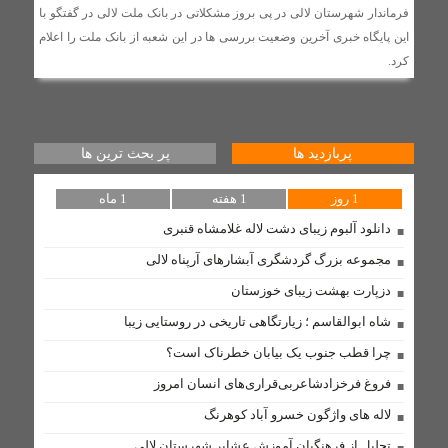
فرماندار شهرستان لالی در پی بروز مشکلاتی در بانک ملت لالی در گفتگو با
روابط سرد نماینده و فرماندار لالی؛ (استوری) جنجالی رضا
این پایگاه خبری آخرین وضعیت بررسی ها در این شعبه از بانک ملت را اعلام
جباری، اختلافات را آشکار کرد + عکس
کرد.
بهسازی شبکه در روستای لالی با نصب تیربرق های جدید و
تعویض ترانسفور ماتور
پربازدید ها
پر بحث ترین ها
دستگیری ۱۰ سارق احشام و اماکن خصوصی در طرح «آرامش
در شهر» لالی
1 روز
1 هفته
1 ماه
دانلود آلبوم زیبای دشت لاله غلامشاه قنبری
مذاکره با آمریکا «کار بیهوده» و «اشتباه» است/ راه نجات
مجموعه بزرگ گردشگری آبشارهای آرپناه لالی
ایران فقط «مبارزه» است
دزپارت بهشت زیبای خوزستان
مسئولان لالی و حکایت پل کابلی
شاه ابوالقاسم ؛ زیارتگاهی تاریخی در روستایی زیبا
وقتی نفس‌های بلوط به یاری مردم نیازدارد
چرا قطب جنوب یک بیابان خطرناک است؟
موازی‌کاری در دستگاه‌های فرهنگی
فروغ فرخزادشاعربی‌قراری‌های انسان امروز
تابستانی داغ با مدیریتی سرد
لاله های واژگون خسرو آباد کوهرنگ
گامی بلند توسعه ارتباطات در لالی؛ فیبر نوری به شهر می‌رسد
تجلیل از فرهنگیان آموزش عشایر شهرستان لالی