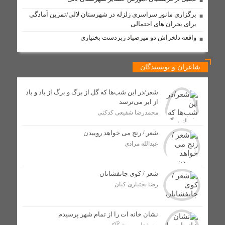
و ۵ روستا از اینترنت همراه برخوردار شدند
برگزاری مانور سراسری زلزله در شهرستان لالی/تمرین آمادگی
فیزیکدانان و حل بزرگ‌ترین معمای کیهان
برای بحران های احتمالی
واقعه دلخراش دو میرصیاد زبردست بختیاری
دستگیری فروشنده عمده شیشه در لالی؛ کشف بیش از ۷۵۰
گرم مواد صنعتی
شاعران و نویسندگان
مذاکره برای غرب یک تاکتیک است، نه هدف / تشییع باشکوه
شهدای اقتدار، نمایش عزت جمهوری اسلامی بود
شعر/در این شب‌ها که گل از برگ و برگ از باد و باد
از ابر می‌ترسد
محمدرضا شفیعی کدکنی
کلنگ زنی پایگاه اورژانس جادهای گچ گرسا با اعتبار ۷ میلیارد
تومان در لالی آغاز شد
شعر / رنج می خواهد روییدن
عبدالله مرادی
تکمیل طرح آبرسانی روستای گچ‌کرسا شهرستان لالی در انتظار
تأمین ترانس برق
شعر / کوی جانفشانان
رضا بختیاری کیان
مراسم اهدای اسناد مالکیت منازل مسکونی شهروندان لالی
برگزار شد
نشان خانه ات را از تمام شهر پرسیدم