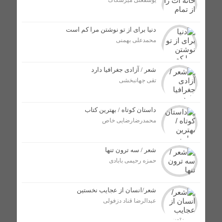
یوسفعلی میرشکّاک
پایان دهه‌ها معضل مالکیت منازل مسکونی؛ گام بزرگ برای
سنددار شدن مردم لالی
دنیا برای از تو نوشتن مرا کم است
محمدعلی بهمنی
رضا داوودی به عنوان مدیر جدید شرکت توزیع برق در
شهرستان لالی منصوب شد /اعتراض فرماندار به انتصاب بدون
هماهنگی
شعر / آزادی جغرافیا دارد
تقی جهانبخشی
رهاسازی ۱۹۰ هزار قطعه بچه ماهی بومی در حوزه آبگیر
شهرستان لالی + تصاویر
داستان کوتاه / بهترین کتاب
محمدرضارضایی خاص
انتصاب فرمانده جدید نیروی انتظامی شهرستان لالی /
عبدالرضا مردانی جانشین اسکندر بزرگمهری شد + تصاویر
شعر / سه ترون تنها
حمزه رحیمی بابادی
آتش سوزی در مزارع شهرستان لالی؛ هیچ دستگاه اداری پای
کار نبود + تصاویر
شعر/انسان از عجایب نخستین
عبدالرضا قناد دزفولی
فراخوان پانزدهمین سوگواره ملی دلنوشته‌های عاشورایی به
میزبانی لالی منتشر شد