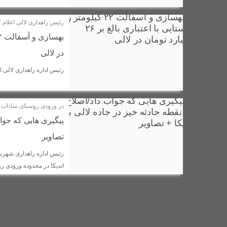
هشدار دادستان عمومی و انقلاب لالی جهت رفع فوری نواقص کشتارگ
رئیس راهداری لالی اعلام 
تجلیل از فرهنگیان نمونه شهرستان لالی با حضور آیت الله حیدری 
همایش پاکسازی منطقه چم شور در لالی به مناسبت روز زمین پاک 
در لالی
نماینده ولی فقیه در خوزستان در مراسم چهلم شهید فردین مهدی پو
رئیس اداره راهداری لالی ا
پنج واحد صنفی متخلف در شهرستان لالی به‌دلیل عدم رعایت موازی
معادله جدید خلیج فارس
در ورودی روستای سادات
پیگیری هایی که جواب
تصاویر
رئیس اداره راهداری شهرستا
اندیکا در محدوده ورودی رو