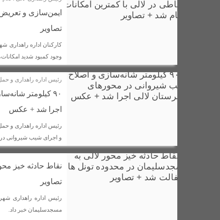
ایمن‌سازی و تعریض د
مذاکره برای غرب یک تاکتیک است، نه هدف / تشییع باشکوه شهدای
تصاویر
کلنگ زنی پایگاه اورژانس جادهای گچ گرسا با اعتبار ۷ میلیارد تومان در لالی آغاز شد
کارکنان اداره راهداری شه
مراسم اهدای اسناد مالکیت منازل مسکونی شهروندان لالی برگزار 
وجود کمبود شدید امکانات،
رضا داوودی به عنوان مدیر جدید شرکت توزیع برق در شهرستان لال
رئیس اداره راهداری و حمل 
رهاسازی ۱۹۰ هزار قطعه بچه ماهی بومی در حوزه آبگیر شهرستان لالی + تصاویر
۹۰ کیلومتر شانه
انتصاب فرمانده جدید نیروی انتظامی شهرستان لالی / عبدالرضا مر
اجرا شد + عکس
آتش سوزی در مزارع شهرستان لالی؛ هیچ دستگاه اداری پای کار نبود
پیوند هنر و ولایت در نمایشگاه «نقش لاله‌ها»
روستایی بختیاری
و اجرای شیب شیروانی در ۹۰ کیلومتر از محورهای این شهرستان انجام ش
تقدم ارث تاریخی بر حق انتفاع شخصی، نگاهی به مجوز تخریب بنگل
خلیج فارس و تنگه هرمز در دست ماست/مجلس باید فعال تر و پو
نقاط حادثه خیز محو
وقتی «سرچشمه‌ها» از عطشِ فرزندانشان می‌میرند!
تعطیلی
تصاویر
آیین بزرگداشت حکیم ابوالقاسم فردوسی در روستای گچ کرسا شهرس
رئیس اداره راهداری شهر
جهان اشک می ریزد به یاد دختران زیبای ایران زمین
مسجدسلیمان خبر داد.
برخورد ق