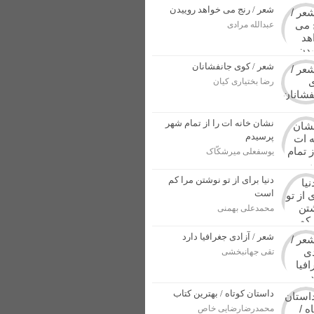
شعر / رنج می خواهد روییدن
عبدالله مرادی
ل پرونده برای مجرمان
شعر / کوی جانفشانان
ار بهاری در خوزستان + عکس
رضا بختیاری کیان
از وطن در برابر دشمنان + عکس
نشان خانه ات را از تمام شهر
پرسیدم
یوسفعلی میرشکّاک
دنیا برای از تو نوشتن مرا کم
است
محمدعلی بهمنی
شعر / آزادی جغرافیا دارد
تقی جهانبخشی
داستان کوتاه / بهترین کتاب
محمدرضارضایی خاص