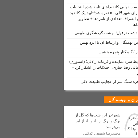
ست نهایی کاندیداهای تایید شده انتخابات
شورای شهر لالی ۵۰ نفره شد/تایید یک کاندید
 انصراف تعدادی از نامزدها + تصاویر
 تأمین ترانس برق
اها
دم لالی
شت دزفول؛ بهشت گردشگری طبیعی
 بهمنگان و ارتباط آن با ایزدِ بهمن
 / گاه کنار پنجره بنشین
بط سرد نماینده و فرماندار لالی؛ (استوری)
الی رضا جباری، اختلافات را آشکار کرد +
 لالی منتشر شد
مت” توسط خبرنگار لالی
ه سنگ سر از عجایب طبیعت لالی
 شهری شهرستان لالی آغاز شد
ان و نویسندگان
دسازی
شعر/در این شب‌ها که گل از
برگ و برگ از باد و باد از ابر
اولین جهانگردان ایرانی
می‌ترسد
 صنفی در شهرستان لالی
محمدرضا شفیعی کدکنی