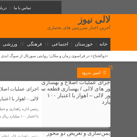
تماس با ما
دربار
لالی نیوز
آخرین اخبار سرزمین های بختیاری
خانه
خوزستان
اجتماعی
فرهنگی
ورزشی
«ذوالجناح» در فراسوی زمان و مکان؛ روایتی سورئال از سوگ ابدی
از تلاش دولت برای قطع نشدن برق در گرمای خوزستان تشکر می ک
امین بدرود
یک مرکز غیرمجاز مداخله‌گر در امور پزشکی در شهرستان لالی پلم
‌طلوع عدالت آموزشی در لالی: گامی تاریخی برای آینده دختران عشا
اجرای عملیات اصلا
روابط سرد نماینده و فرماندار لالی؛ (استوری) جنجالی رضا جباری، ا
لالی – اهواز با اعتبار ۱۰۰ میلیار
دستگیری ۱۰ سارق احشام و اماکن خصوصی در طرح «آرامش در شهر» لالی
رئیس اداره راهداری و حمل
مسئولان لالی و حکایت پل کابلی
با اعتبار ۱۰۰ میلیارد ریال درحال اجراست.
وقتی نفس‌های بلوط به یاری 
گامی بلند توسعه ارتباطات در لالی؛ فیبر نوری به شهر می‌رسد و ۵ روستا از اینترنت همراه برخوردار شدند
رئیس راهداری لالی اعلام 
دستگیری فروشنده عمده شیشه در لالی؛ کشف بیش از ۷۵۰ گرم مواد صنعتی