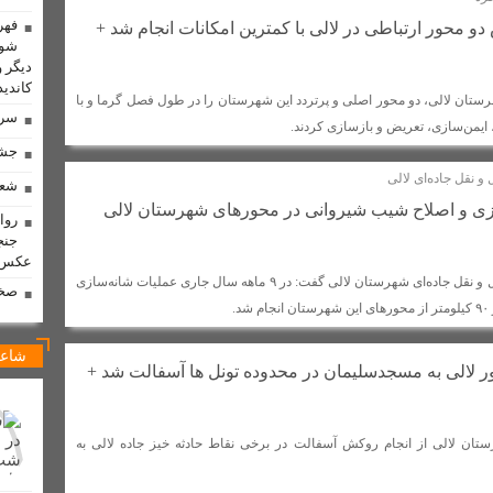
فهر
و محور ارتباطی در لالی با کمترین امکانات انجام شد +
 اقتدار، نمایش عزت جمهوری اسلامی بود
دیگر و
تکمیل طرح آبرسانی روستای گچ‌کرسا شهرستان لالی در انتظار
کاندید
رستان لالی، دو محور اصلی و پرتردد این شهرستان را در طول فصل گرما و با
شد
پایان دهه‌ها معضل مالکیت منازل مسکونی؛ گام بزرگ برای سنددار شدن مر
سرد
 ایمن‌سازی، تعریض و بازسازی کردند.
ی منصوب شد /اعتراض فرماندار به انتصاب بدون هماهنگی
جشن
و نقل جاده‌ای لالی
شعر
‌سازی و اصلاح شیب شیروانی در محورهای شهرستان لالی
دانی جانشین اسکندر بزرگمهری شد + تصاویر
روا
جنج
 + تصاویر
فراخوان پانزدهمین سوگواره ملی دلنوشته‌های عاشورایی به میزبانی
عکس
رئیس اداره راهداری و حمل و نقل جاده‌ای شهرستان لالی گفت: در ۹ ماهه سال جاری عملیات شانه‌سازی
 که یک‌شبه ناپدید شد!
کسب رتبه بهترین اثر جشنواره رسانه ای “روایت مقاو
صخر
د.
ه‌های شخصی در لالی
پیگیری مصوبه ستاد بحران خوزستان/لایروبی فاضلاب های
شاعر
یاتر باشد
برخورد قاطع با دلالان گندم در لالی؛ تضمین امنیت غذایی با هوشمن
ر لالی به مسجدسلیمان در محدوده تونل ها آسفالت شد +
 سه ماهه در شان مجلس نیست/ارتباط نماینده مجلس با مردم باید بیشتر از این باشد
تان لالی برگزار شد
گیلگمش و تلاش برای جاودانگی
برادران امیدوار، 
ستان لالی از انجام روکش آسفالت در برخی نقاط حادثه خیز جاده لالی به
اطع دستگاه قضایی با هرگونه احتکار، گرانفروشی و اخلال در بازار / پلمپ چهار واحد