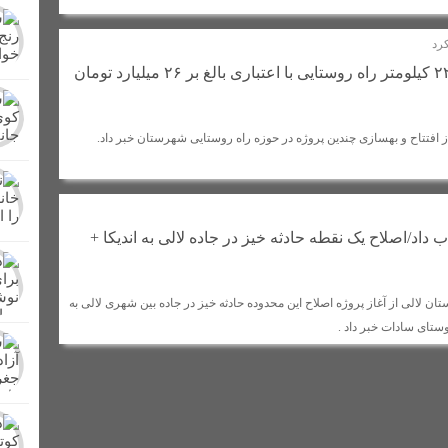
اه شهرداری‌ لالی
کرد
در شصت و سومین تجمع شبانه مردم + تصاویر
بهسازی و آسفالت ۲۲ کیلومتر راه روستایی با اعتباری بالغ بر ۲۶ میلیارد تومان
برگزار شد + عکس
کشف و امحای مزرعه کشت خشخاش در شهرستان لالی/تشکی
ر در لالی حضور یافت
از دشت های لالی تا کوه های زاگرس/کنار، میوه پرطرفد
ز افتتاح و بهسازی چندین پروژه در حوزه راه روستایی شهرستان خبر داد.
ن بهداشتی پلمپ شدند
اعلام آمادگی عشایر بختیاری شهرستان لالی برای دفاع 
 داد/اصلاح یک نقطه حادثه خیز در جاده لالی به اندیکا +
ن لالی از آغاز پروژه اصلاح این محدوده حادثه خیز در جاده بین شهری لالی به
ستای سادات خبر داد .