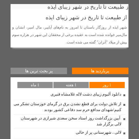
تنگه هرمز یک امتیاز راهبردی برای ایران است / اربعین
نمایشگاه بی نظیر وحدت و عظمت اسلامی است
از طبیعت تا تاریخ در شهر زیبای ایذه
شهر ایذه از روزگار باستان تا امروز به نام‌های آیاپیر، مال امیر، انشان و
روابط سرد نماینده و فرماندار لالی؛ (استوری) جنجالی رضا
مال‌میر خوانده شده است به عقیده برخی از محققان این شهر در هزاره سوم
جباری، اختلافات را آشکار کرد + عکس
پیش از میلاد "آنزان" گفته می شده است.
بهسازی شبکه در روستای لالی با نصب تیربرق های جدید و
تعویض ترانسفور ماتور
پربازدید ها
پر بحث ترین ها
دستگیری ۱۰ سارق احشام و اماکن خصوصی در طرح «آرامش
1 روز
در شهر» لالی
1 هفته
1 ماه
دانلود آلبوم زیبای دشت لاله غلامشاه قنبری
مذاکره با آمریکا «کار بیهوده» و «اشتباه» است/ راه نجات
از تلاش دولت برای قطع نشدن برق در گرمای خوزستان تشکر می
ایران فقط «مبارزه» است
کنیم/شهدای مدافع حرم سد دفاعی کشور بودند
​ آیین بزرگداشت روز استاد سخن سعدی شیرازی در شهرستان
مسئولان لالی و حکایت پل کابلی
لالی برگزار شد
وقتی نفس‌های بلوط به یاری مردم نیازدارد
لالی ، شهرستانی پر از خالی