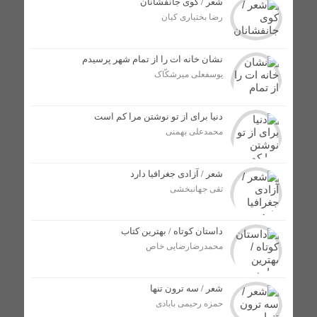
شعر / کوی جانفشانان
مراسم اهدای اسناد مالکیت منازل مسکونی شهروندان لالی
رضا بختیاری کیان
برگزار شد
نشان خانه ات را از تمام شهر پرسیدم
پایان دهه‌ها معضل مالکیت منازل مسکونی؛ گام بزرگ برای
یوسفعلی میرشکّاک
سنددار شدن مردم لالی
دنیا برای از تو نوشتن مرا کم است
رضا داوودی به عنوان مدیر جدید شرکت توزیع برق در
محمدعلی بهمنی
شهرستان لالی منصوب شد /اعتراض فرماندار به انتصاب بدون
هماهنگی
شعر / آزادی جغرافیا دارد
تقی جهانبخشی
رهاسازی ۱۹۰ هزار قطعه بچه ماهی بومی در حوزه آبگیر
شهرستان لالی + تصاویر
داستان کوتاه / بهترین کتاب
محمدرضارضایی خاص
انتصاب فرمانده جدید نیروی انتظامی شهرستان لالی /
عبدالرضا مردانی جانشین اسکندر بزرگمهری شد + تصاویر
شعر / سه ترون تنها
آتش سوزی در مزارع شهرستان لالی؛ هیچ دستگاه اداری پای
حمزه رحیمی بابادی
کار نبود + تصاویر