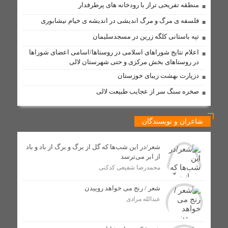
موازی‌کاری در دستگاه‌های فرهنگی
منطقه تفریحی تراز با رودخانه های پرطرفدار
تابستانی داغ با مدیریتی سرد
فلسفه ی مرگ و مرگ اندیشی در اندیشه ی خیام نیشابوری
گامی بلند توسعه ارتباطات در لالی؛ فیبر نوری به شهر می‌رسد
تپه باستانی کلگه زرین در مسجدسلیمان
و ۵ روستا از اینترنت همراه برخوردار شدند
اعلام نتایج شوراهای اسلامی در روستاها/اسامی اعضای شوراها
فیزیکدانان و حل بزرگ‌ترین معمای کیهان
در روستاهای بخش مرکزی و حتی شهرستان لالی
دزپارت بهشت زیبای خوزستان
دستگیری فروشنده عمده شیشه در لالی؛ کشف بیش از ۷۵۰
گرم مواد صنعتی
صخره سنگ سر از عجایب طبیعت لالی
مذاکره برای غرب یک تاکتیک است، نه هدف / تشییع باشکوه
شاعران و نویسندگان
شهدای اقتدار، نمایش عزت جمهوری اسلامی بود
شعر/در این شب‌ها که گل از برگ و برگ از باد و باد
از ابر می‌ترسد
کلنگ زنی پایگاه اورژانس جادهای گچ گرسا با اعتبار ۷ میلیارد
تومان در لالی آغاز شد
محمدرضا شفیعی کدکنی
شعر / رنج می خواهد روییدن
تکمیل طرح آبرسانی روستای گچ‌کرسا شهرستان لالی در انتظار
عبدالله مرادی
تأمین ترانس برق