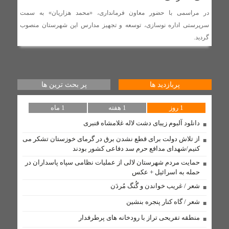
تنگه هرمز یک امتیاز راهبردی برای ایران است / اربعین
در مراسمی با حضور معاون فرمانداری، «محمد هزاریان» به سمت
نمایشگاه بی نظیر وحدت و عظمت اسلامی است
سرپرستی اداره نوسازی، توسعه و تجهیز مدارس این شهرستان منصوب
گردید.
روابط سرد نماینده و فرماندار لالی؛ (استوری) جنجالی رضا
جباری، اختلافات را آشکار کرد + عکس
پربازدید ها
پر بحث ترین ها
بهسازی شبکه در روستای لالی با نصب تیربرق های جدید و
تعویض ترانسفور ماتور
1 روز
1 هفته
1 ماه
دانلود آلبوم زیبای دشت لاله غلامشاه قنبری
دستگیری ۱۰ سارق احشام و اماکن خصوصی در طرح «آرامش
از تلاش دولت برای قطع نشدن برق در گرمای خوزستان تشکر می
در شهر» لالی
کنیم/شهدای مدافع حرم سد دفاعی کشور بودند
حمایت مردم شهرستان لالی از عملیات نظامی سپاه پاسداران در
مذاکره با آمریکا «کار بیهوده» و «اشتباه» است/ راه نجات
حمله به اسرائیل + عکس
ایران فقط «مبارزه» است
شعر / غریب خواندن و گُنگ مُردَن
مسئولان لالی و حکایت پل کابلی
شعر / گاه کنار پنجره بنشین
وقتی نفس‌های بلوط به یاری مردم نیازدارد
منطقه تفریحی تراز با رودخانه های پرطرفدار