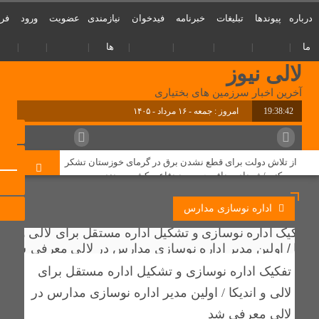
درباره
پیوندها
تبلیغات
خبرنامه
فیدخوان
نیازمندی
عضویت
ورود
فر
ما
ها
لالی نیوز
آخرین اخبار سرزمین های بختیاری
19:38:42
امروز : جمعه - ۱۶ مرداد - ۱۴۰۵
از تلاش دولت برای قطع نشدن برق در گرمای خوزستان تشکر
می کنیم/شهدای مدافع حرم سد دفاعی کشور بودند
اداره نوسازی مدارس
یک مرکز غیرمجاز مداخله‌گر در امور پزشکی در شهرستان لالی
پلمپ شد
واقعه دلخراش دو میرصیاد زبردست بختیاری
تفکیک اداره نوسازی و تشکیل اداره مستقل برای
‌طلوع عدالت آموزشی در لالی: گامی تاریخی برای آینده دختران
لالی و اندیکا / اولین مدیر اداره نوسازی مدارس در
عشایر
لالی معرفی شد