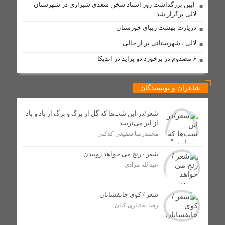
موازی‌کاری در دستگاه‌های فرهنگی
​ آیین بزرگداشت روز استاد سخن سعدی شیرازی در شهرستان
لالی برگزار شد
تابستانی داغ با مدیریتی سرد
دزپارت بهشت زیبای خوزستان
گامی بلند توسعه ارتباطات در لالی؛ فیبر نوری به شهر می‌رسد
لالی ، شهرستانی پر از خالی
و ۵ روستا از اینترنت همراه برخوردار شدند
۶ مصدوم در برخورد دو پراید در اندیکا
فیزیکدانان و حل بزرگ‌ترین معمای کیهان
دستگیری فروشنده عمده شیشه در لالی؛ کشف بیش از ۷۵۰
گرم مواد صنعتی
شاعران و نویسندگان
شعر/در این شب‌ها که گل از برگ و برگ از باد و باد
مذاکره برای غرب یک تاکتیک است، نه هدف / تشییع باشکوه
از ابر می‌ترسد
شهدای اقتدار، نمایش عزت جمهوری اسلامی بود
محمدرضا شفیعی کدکنی
شعر / رنج می خواهد روییدن
کلنگ زنی پایگاه اورژانس جادهای گچ گرسا با اعتبار ۷ میلیارد
تومان در لالی آغاز شد
عبدالله مرادی
شعر / کوی جانفشانان
تکمیل طرح آبرسانی روستای گچ‌کرسا شهرستان لالی در انتظار
تأمین ترانس برق
رضا بختیاری کیان