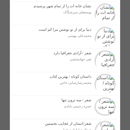
مراسم اهدای اسناد مالکیت منازل مسکونی شهروندان لالی
نشان خانه ات را از تمام شهر پرسیدم
برگزار شد
یوسفعلی میرشکّاک
پایان دهه‌ها معضل مالکیت منازل مسکونی؛ گام بزرگ برای
دنیا برای از تو نوشتن مرا کم است
سنددار شدن مردم لالی
محمدعلی بهمنی
رضا داوودی به عنوان مدیر جدید شرکت توزیع برق در
شعر / آزادی جغرافیا دارد
شهرستان لالی منصوب شد /اعتراض فرماندار به انتصاب بدون
تقی جهانبخشی
هماهنگی
داستان کوتاه / بهترین کتاب
رهاسازی ۱۹۰ هزار قطعه بچه ماهی بومی در حوزه آبگیر
محمدرضارضایی خاص
شهرستان لالی + تصاویر
شعر / سه ترون تنها
انتصاب فرمانده جدید نیروی انتظامی شهرستان لالی /
حمزه رحیمی بابادی
عبدالرضا مردانی جانشین اسکندر بزرگمهری شد + تصاویر
شعر/انسان از عجایب نخستین
آتش سوزی در مزارع شهرستان لالی؛ هیچ دستگاه اداری پای
کار نبود + تصاویر
عبدالرضا قناد دزفولی