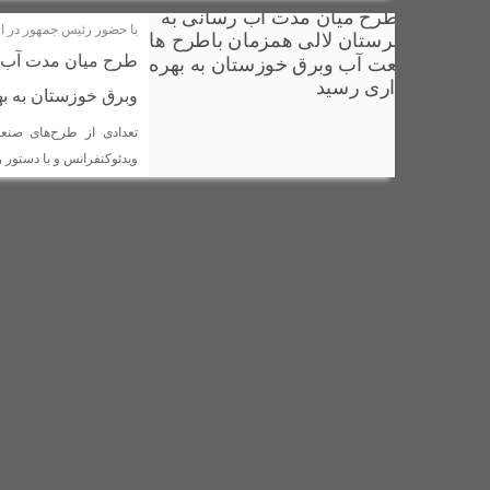
با حضور رئیس جمهور در 
مراسم اهدای اسناد مالکیت منازل مسکونی شهروندان لالی برگزار 
طرح میان مدت آب 
رضا داوودی به عنوان مدیر جدید شرکت توزیع برق در شهرستان لال
وبرق خوزستان به به
رهاسازی ۱۹۰ هزار قطعه بچه ماهی بومی در حوزه آبگیر شهرستان لالی + تصاویر
انتصاب فرمانده جدید نیروی انتظامی شهرستان لالی / عبدالرضا مر
ویدئوکنفرانس و با دستور 
آتش سوزی در مزارع شهرستان لالی؛ هیچ دستگاه اداری پای کار نبود
پیوند هنر و ولایت در نمایشگاه «نقش لاله‌ها»
روستایی بختیاری
تقدم ارث تاریخی بر حق انتفاع شخصی، نگاهی به مجوز تخریب بنگل
خلیج فارس و تنگه هرمز در دست ماست/مجلس باید فعال تر و پو
وقتی «سرچشمه‌ها» از عطشِ فرزندانشان می‌میرند!
تعطیلی
آیین بزرگداشت حکیم ابوالقاسم فردوسی در روستای گچ کرسا شهرس
جهان اشک می ریزد به یاد دختران زیبای ایران زمین
برخورد ق
هشدار دادستان عمومی و انقلاب لالی جهت رفع فوری نواقص کشتارگ
تجلیل از فرهنگیان نمونه شهرستان لالی با حضور آیت الله حیدری 