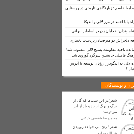
 ابوالقاسم ؛ زیارتگاهی تاریخی در روستایی
دم لالی
اه بابا احمد در مرز لالی و اندیکا
اسپندان: خدایان زن در اساطیر ایرانی
عه دلخراش دو میرصیاد زبردست بختیاری
 لالی منتشر شد
انده ناحیه مقاومت بسیج لالی منصوب شد/
نگ فاضلی جانشین سرگرد گوروی شد
مت” توسط خبرنگار لالی
ه لالی به الیگودرز؛ رؤیای توسعه یا آدرس
 شهری شهرستان لالی آغاز شد
باه ؟
دسازی
ان و نویسندگان
اولین جهانگردان ایرانی
شعر/در این شب‌ها که گل از
برگ و برگ از باد و باد از ابر
 صنفی در شهرستان لالی
می‌ترسد
محمدرضا شفیعی کدکنی
شعر / رنج می خواهد روییدن
عبدالله مرادی