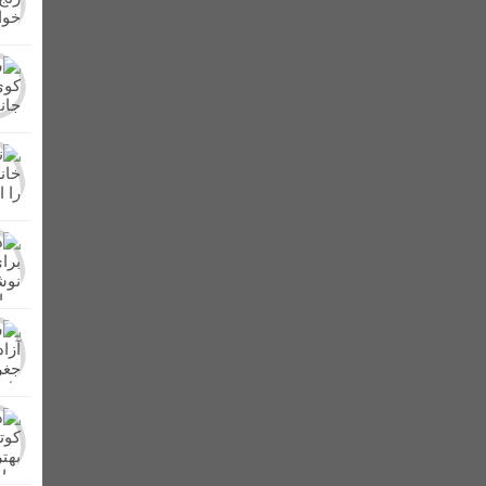
برگزار شد + عکس
کشف و امحای مزرعه کشت خشخاش در شهرستان لالی/تشکی
ر در لالی حضور یافت
از دشت های لالی تا کوه های زاگرس/کنار، میوه پرطرفد
ن بهداشتی پلمپ شدند
اعلام آمادگی عشایر بختیاری شهرستان لالی برای دفاع 
د + اسامی