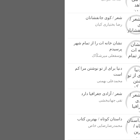
ل پرونده برای مجرمان
ار بهاری در خوزستان + عکس
شعر / کوی جانفشانان
رضا بختیاری کیان
از وطن در برابر دشمنان + عکس
نشان خانه ات را از تمام شهر
پرسیدم
یوسفعلی میرشکّاک
دنیا برای از تو نوشتن مرا کم
است
محمدعلی بهمنی
شعر / آزادی جغرافیا دارد
تقی جهانبخشی
داستان کوتاه / بهترین کتاب
محمدرضارضایی خاص