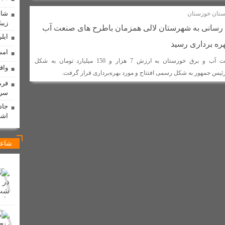
شاه
استان خوزستان
شد
پایان دهه‌ها معضل مالکیت منازل مسکونی؛ گام بزرگ برای سنددار شدن مر
زیبا
رسانی به شهرستان لالی همزمان باطرح های صنعت آب
ی منصوب شد /اعتراض فرماندار به انتصاب بدون هماهنگی
ایلر
ره برداری رسید
امش
تعدادی از طرح‌های صنعت آب و برق خوزستان به ارزش 7 هزار و 150 میلیارد تومان به شکل
دانی جانشین اسکندر بزرگمهری شد + تصاویر
واق
رئیس جمهور به شکل رسمی افتتاح و مورد بهره‌برداری قرار گرفت.
 + تصاویر
فراخوان پانزدهمین سوگواره ملی دلنوشته‌های عاشورایی به میزبانی
فرم
سره
 که یک‌شبه ناپدید شد!
کسب رتبه بهترین اثر جشنواره رسانه ای “روایت مقاو
جاد
ه‌های شخصی در لالی
پیگیری مصوبه ستاد بحران خوزستان/لایروبی فاضلاب های
اشت
یاتر باشد
برخورد قاطع با دلالان گندم در لالی؛ تضمین امنیت غذایی با هوشمن
شاعر
 سه ماهه در شان مجلس نیست/ارتباط نماینده مجلس با مردم باید بیشتر از این باشد
تان لالی برگزار شد
گیلگمش و تلاش برای جاودانگی
برادران امیدوار، 
اطع دستگاه قضایی با هرگونه احتکار، گرانفروشی و اخلال در بازار / پلمپ چهار واحد
اه شهرداری‌ لالی
در شصت و سومین تجمع شبانه مردم + تصاویر