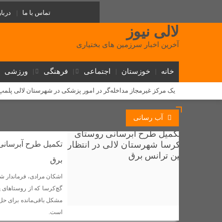
تماس با ما
دربار
لالی نیوز
آخرین اخبار سرزمین های بختیاری
خانه
خوزستان
اجتماعی
فرهنگی
ورزشی
یک مرکز غیرمجاز مداخله‌گر در امور پزشکی در شهرستان لالی پلم
‌طلوع عدالت آموزشی در لالی: گامی تاریخی برای آینده دختران عشا
آب رسانی
روابط سرد نماینده و فرماندار لالی؛ (استوری) جنجالی رضا جباری، ا
دستگیری ۱۰ سارق احشام و اماکن خصوصی در طرح «آرامش در شهر» لالی
تکمیل طرح آبرسانی 
مسئولان لالی و حکایت پل کابلی
وقتی نفس‌های بلوط به یاری 
برق
گامی بلند توسعه ارتباطات در لالی؛ فیبر نوری به شهر می‌رسد و ۵ روستا از اینترنت همراه برخوردار شدند
اشکان مرادی، فرماندار شه
دستگیری فروشنده عمده شیشه در لالی؛ کشف بیش از ۷۵۰ گرم مواد صنعتی
گچ‌کرسا که از روستاهای
مشکل باقی‌مانده برای حل د
مذاکره برای غرب یک تاکتیک است، نه هدف / تشییع باشکوه شهدای
است.
کلنگ زنی پایگاه اورژانس جادهای گچ گرسا با اعتبار ۷ میلیارد تومان در لالی آغاز شد