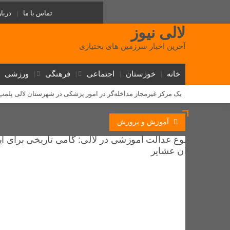
تماس با ما
دربار
لالی نیوز
آخرین اخبار سرزمین های بختیاری
خانه
خوزستان
اجتماعی
فرهنگی
ورزشی
یک مرکز غیرمجاز مداخله‌گر در امور پزشکی در شهرستان لالی پلم
‌طلوع عدالت آموزشی در لالی: گامی تاریخی برای آینده دختران عشا
آموزش و پرورش
روابط سرد نماینده و فرماندار لالی؛ (استوری) جنجالی رضا جباری، ا
دستگیری ۱۰ سارق احشام و اماکن خصوصی در طرح «آرامش در شهر» لالی
مسئولان لالی و حکایت پل کابلی
وقتی نفس‌های بلوط به یاری 
گامی بلند توسعه ارتباطات در لالی؛ فیبر نوری به شهر می‌رسد و ۵ روستا از اینترنت همراه برخوردار شدند
دستگیری فروشنده عمده شیشه در لالی؛ کشف بیش از ۷۵۰ گرم مواد صنعتی
مذاکره برای غرب یک تاکتیک است، نه هدف / تشییع باشکوه شهدای
کلنگ زنی پایگاه اورژانس جادهای گچ گرسا با اعتبار ۷ میلیارد تومان در لالی آغاز شد