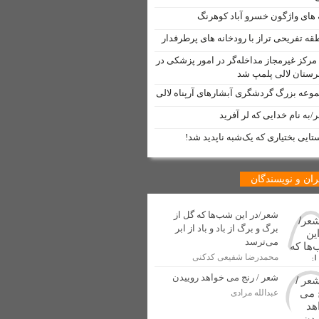
ه های واژگون خسرو آباد کوهرنگ
دم لالی
قه تفریحی تراز با رودخانه های پرطرفدار
مرکز غیرمجاز مداخله‌گر در امور پزشکی در
ستان لالی پلمپ شد
وعه بزرگ گردشگری آبشارهای آرپناه لالی
/به نام خدایی که لر آفرید
 لالی منتشر شد
تایی بختیاری که یک‌شبه ناپدید شد!
مت” توسط خبرنگار لالی
 شهری شهرستان لالی آغاز شد
ان و نویسندگان
دسازی
شعر/در این شب‌ها که گل از
برگ و برگ از باد و باد از ابر
اولین جهانگردان ایرانی
می‌ترسد
 صنفی در شهرستان لالی
محمدرضا شفیعی کدکنی
شعر / رنج می خواهد روییدن
عبدالله مرادی