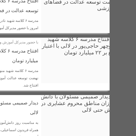
افتتا
همایش پاکسازی منطقه چم شور در لالی به مناسبت روز زمین پاک 
توسعه عدالت در ف
نماینده ولی فقیه در خوزستان در مراسم چهلم شهید فردین مهدی پو
پنج واحد صنفی متخلف در شهرستان لالی به‌دلیل عدم رعایت موازی
امروز با حضور مدیرکل آم
معادله جدید خلیج فارس
۱۰۵مرکزخرید تضمینی گندم درخوزستان آماده‌سازی شد/خدمات بدون وقفه انجام می شود
با حضور مدیرکل آموزش 
اسامی نهایی نامزدهای انتخابات شورای شهر در لالی و تراز اعلام ش
میلیارد تومان
افتتاح شد.
دیدار صمیمی مسئول
لالی
به مناسبت روز دانش‌آموز
همراه فریدون اسماعیلی، د