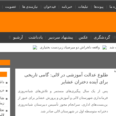
ه ما
پیوندها
تبلیغات
خبرنامه
فیدخوان
نیازمندی ها
عضویت
گردشگری
عکس
پیشنهاد سردبیر
یادداشت
آرشیو
پ شد
واقعه دلخراش دو میرصیاد زبردست بختیاری
یر
تنگه هرمز یک امتیاز راهبردی برای ایران است / اربعین نمایشگاه بی نظ
پ
ختلافات را آشکار کرد + عکس
بهسازی شبکه در روستای لالی با نصب تیربرق های
مذاکره با آمریکا «کار بیهوده» و «اشتباه» است/ راه نجات ایران
‌طلوع عدالت آموزشی در لالی: گامی تاریخی
1
برای آینده دختران عشایر
مردم نیازدارد
موازی‌کاری در دستگاه‌های فرهنگی
تابستانی داغ با مدیر
دان
فیزیکدانان و حل بزرگ‌ترین معمای کیهان
دزپ
پس از یک سال پیگیری‌های مستمر و تلاش‌های شبانه‌روزی
فرمانداری شهرستان لالی و آموزش و پرورش عشایر برای عبور از
شاه
زیبا
بن‌بست‌های اداری، سرانجام مجوز تأسیس دبیرستان شبانه‌روزی
 اقتدار، نمایش عزت جمهوری اسلامی بود
تجل
دخترانه متوسطه اول در شهرستان لالی صادر شد.
لال
تکمیل طرح آبرسانی روستای گچ‌کرسا شهرستان لالی در انتظار