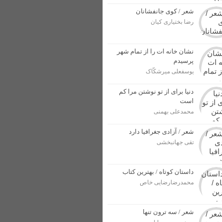
ل پرونده برای مجرمان
شعر / کوی جانفشانان
رضا بختیاری کیان
ار بهاری در خوزستان + عکس
از وطن در برابر دشمنان + عکس
نشان خانه ات را از تمام شهر
پرسیدم
یوسفعلی میرشکّاک
دنیا برای از تو نوشتن مرا کم
است
محمدعلی بهمنی
شعر / آزادی جغرافیا دارد
تقی جهانبخشی
داستان کوتاه / بهترین کتاب
محمدرضارضایی خاص
شعر / سه ترون تنها