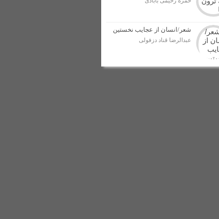
حمزه رحیمی بابادی
شعر/انسان از عجایب نخستین
عبدالرضا قناد دزفولی